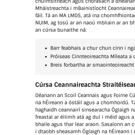
chuimsitheach agus chórasach a dhéana
Mháistreachta i mBainistíocht Ceannairea
fáil. Tá an MA LMDS, atá ina chomhfhiontar
NUIM, ag tosú ar an naoú mbliain ar an bhf
an cúrsa bunaithe ná:
Barr feabhais a chur chun cinn i ng
Próiseas Cinnteoireachta Míleata a 
Breis forbartha ar smaointeoireacht 
Cúrsa Ceannaireachta Straitéisea
Déanann an Scoil Ceannais agus Foirne Cú
na hÉireann a óstáil agus a chomhordú. T
haghaidh ceannairí sinsearacha Óglaigh n
freastal ar éilimh atá ag dul i méid agus 
bhaile agus thar lear araon. Sasaíonn an 
i dtaobh sheasamh Óglaigh na hÉireann i