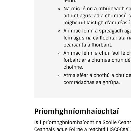
léinn.
Na mic léinn a mhúineadh sa 
aithint agus iad a chumasú c
loighciúil laistigh d’am réas
An mac léinn a spreagadh agu
féin agus na cáilíochtaí atá 
pearsanta a fhorbairt.
An mac léinn a chur faoi lé 
forbairt ar a chumas chun déi
choinne.
Atmaisféar a chothú a chuid
comrádachas sa ghrúpa.
Príomhghníomhaíochtaí
Is í príomhghníomhaíocht na Scoile Ceann
Ceannais agus Foirne a reachtáil (SC&Cse).