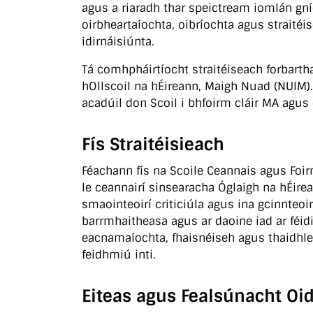
agus a riaradh thar speictream iomlán gní
oirbheartaíochta, oibríochta agus straitéi
idirnáisiúnta.
Tá comhpháirtíocht straitéiseach forbarth
hOllscoil na hÉireann, Maigh Nuad (NUIM)
acadúil don Scoil i bhfoirm cláir MA agus
Fís Straitéisieach
Féachann fís na Scoile Ceannais agus Foirn
le ceannairí sinsearacha Óglaigh na hÉire
smaointeoirí criticiúla agus ina gcinnteoi
barrmhaitheasa agus ar daoine iad ar féidi
eacnamaíochta, fhaisnéiseh agus thaidhle
feidhmiú inti.
Eiteas agus Fealsúnacht Oi