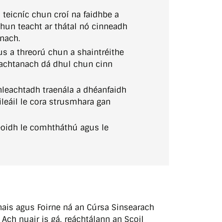
teicníc chun croí na faidhbe a
hun teacht ar thátal nó cinneadh
únach.
s a threorú chun a shaintréithe
riachtanach dá dhul chun cinn
chleachtadh traenála a dhéanfaidh
leáil le cora strusmhara gan
eoidh le comhtháthú agus le
ais agus Foirne ná an Cúrsa Sinsearach
 Ach nuair is gá, reáchtálann an Scoil