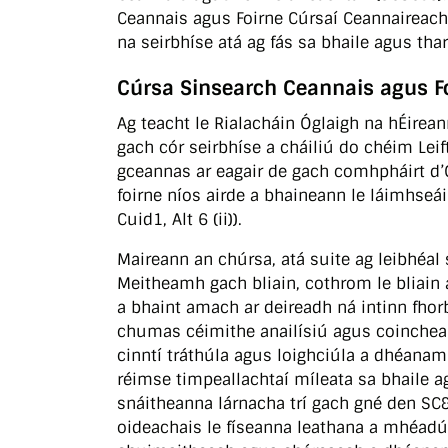
Ceannais agus Foirne Cúrsaí Ceannaireacht
na seirbhíse atá ag fás sa bhaile agus thar
Cúrsa Sinsearch Ceannais agus F
Ag teacht le Rialacháin Óglaigh na hÉirean
gach cór seirbhíse a cháiliú do chéim Leif
gceannas ar eagair de gach comhpháirt d’
foirne níos airde a bhaineann le láimhseá
Cuid1, Alt 6 (ii)).
Maireann an chúrsa, atá suite ag leibhéal
Meitheamh gach bliain, cothrom le bliain 
a bhaint amach ar deireadh ná intinn fhor
chumas céimithe anailísiú agus coinchea
cinntí tráthúla agus loighciúla a dhéanam
réimse timpeallachtaí míleata sa bhaile a
snáitheanna lárnacha trí gach gné den SC
oideachais le físeanna leathana a mhéadú a