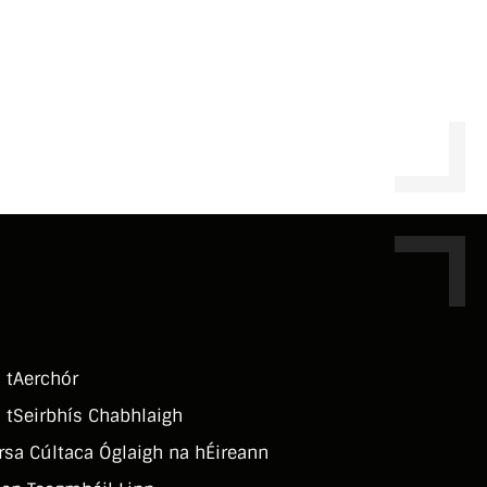
 tAerchór
 tSeirbhí­s Chabhlaigh
rsa Cúltaca Óglaigh na hÉireann