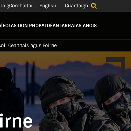
na gComhaltaí
English
Cuardaigh
Í
EOLAS DON PHOBAL
DÉAN IARRATAS ANOIS
oil Ceannais agus Foirne
irne