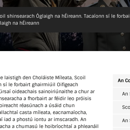
oil shinsearach Óglaigh na hÉireann. Tacaíonn sí le forbai
laigh na hÉireann
te laistigh den Choláiste Míleata, Scoil
An Co
sí le forbairt ghairmiúil Oifigeach
úrsaí oideachais sainoiriúnaithe a chur ar
An 
nsearacha a fhorbairt ar féidir leo próisis
eoireacht réasúnach a úsáid chun
Sco
allachtaí casta míleata, eacnamaíocha,
aí iad a phostú iontu ar imscaradh. An
An 
racha a chumasú le hoibríochtaí a phleanáil