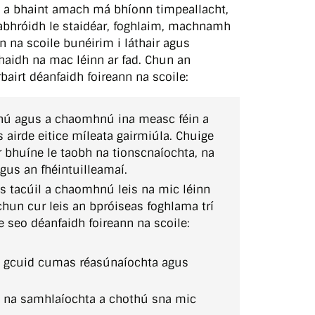
rne a bhaint amach má bhíonn timpeallacht,
habhróidh le staidéar, foghlaim, machnamh
n na scoile bunéirim i láthair agus
ghaidh na mac léinn ar fad. Chun an
airt déanfaidh foireann na scoile:
hú agus a chaomhnú ina measc féin a
 airde eitice míleata gairmiúla. Chuige
 bhuíne le taobh na tionscnaíochta, na
us an fhéintuilleamaí.
us tacúil a chaomhnú leis na mic léinn
hun cur leis an bpróiseas foghlama trí
 seo déanfaidh foireann na scoile:
a gcuid cumas réasúnaíochta agus
s na samhlaíochta a chothú sna mic