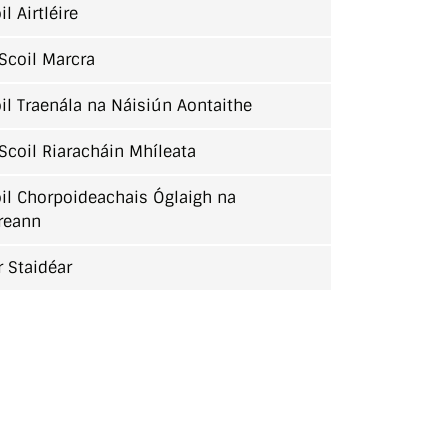
il Airtléire
Scoil Marcra
il Traenála na Náisiún Aontaithe
Scoil Riaracháin Mhíleata
il Chorpoideachais Óglaigh na
reann
r Staidéar