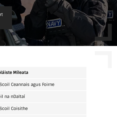
rt
láiste Míleata
Scoil Ceannais agus Foirne
il na nDaltaí
Scoil Coisithe