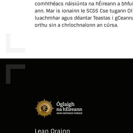
comhthéacs náisiúnta na hÉireann a bhfui
ann. Mar is ionainn le SC&S Cse tugann 
luachmhar agus déantar Teastas i gCeann
orthu sin a chríochnaíonn an cúrsa.
Lean Orainn