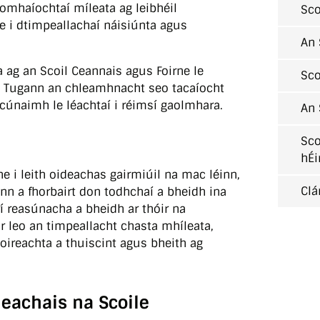
omhaíochtaí míleata ag leibhéil
Sco
se i dtimpeallachaí náisiúnta agus
An 
a ag an Scoil Ceannais agus Foirne le
Sco
. Tugann an chleamhnacht seo tacaíocht
 cúnaimh le léachtaí i réimsí gaolmhara.
An 
Sco
hÉi
e i leith oideachas gairmiúil na mac léinn,
Clá
ann a fhorbairt don todhchaí a bheidh ina
rí reasúnacha a bheidh ar thóir na
r leo an timpeallacht chasta mhíleata,
oireachta a thuiscint agus bheith ag
deachais na Scoile