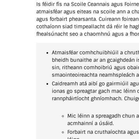
Is féidir fís na Scoile Ceannais agus Foi
atmaisféar agus eiteas na scoile ann a c
agus forbairt phearsanta. Cuireann foirean
cothaíonn siad timpeallacht dá réir le ha
fhealsúnacht seo a chaomhnú agus a fhorb
Atmaisféar comhchuibhiúil a chrut
bheidh bunaithe ar an gcaighdeán is
sin, ritheann comhoibriú agus obair
smaointeoireachta neamhspleách ag
Caidreamh atá aibí go gairmiúil ag
ionas go spreagtar gach mac léinn c
rannpháirtíocht ghníomhach. Chuige
Mic léinn a spreagadh chun 
acmhainní a úsáid.
Forbairt na cruthaíochta agu