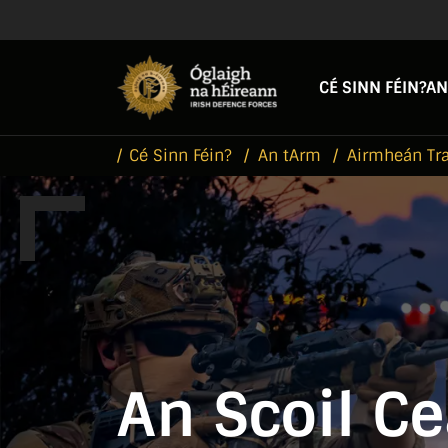
Skip to main content
Skip to navigation
CÉ SINN FÉIN?
AN
Cé Sinn Féin?
An tArm
Airmheán Tra
An Scoil C