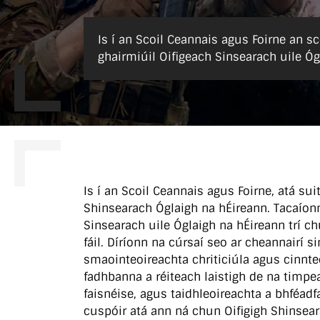
Is í an Scoil Ceannais agus Foirne an sc
ghairmiúil Oifigeach Sinsearach uile Óg
Is í an Scoil Ceannais agus Foirne, atá sui
Shinsearach Óglaigh na hÉireann. Tacaíonn 
Sinsearach uile Óglaigh na hÉireann trí ch
fáil. Díríonn na cúrsaí seo ar cheannairí si
smaointeoireachta chriticiúla agus cinnt
fadhbanna a réiteach laistigh de na timpe
faisnéise, agus taidhleoireachta a bhféadf
cuspóir atá ann ná chun Oifigigh Shinsea