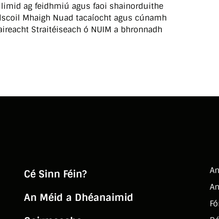
limid ag feidhmiú agus faoi shainorduithe
Ollscoil Mhaigh Nuad tacaíocht agus cúnamh
aireacht Straitéiseach ó NUIM a bhronnadh
An
Cé Sinn Féin?
An
An Méid a Dhéanaimid
Fó