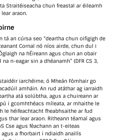
a Straitéiseacha chun freastal ar éileamh
 lear araon.
oirne
n tá an cúrsa seo “deartha chun oifigigh de
teanant Cornal nó níos airde, chun dul i
Óglaigh na hÉireann agus chun an obair
il na n-eagar sin a dhéanamh” (DFR CS 3,
 staidéir iarchéime, ó Mheán Fómhair go
acadúil amháin. An rud atáthar ag iarraidh
bartha atá solúbtha, agus a chuireann ar
pú i gcomhthéacs míleata, ar mhaithe le
h le héifeachtacht fheabhsaithe ar fud
gus thar lear araon. Ritheann téamaí agus
&S Cse agus féachann an t-eiteas
gus a fhorbairt i ndiaidh anailís