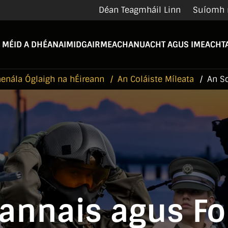
Déan Teagmháil Linn
Suíomh 
 MÉID A DHÉANAIMID
GAIRMEACHA
NUACHT AGUS IMEACHTA
enála Óglaigh na hÉireann
An Coláiste Míleata
An Sc
eannais agus Fo