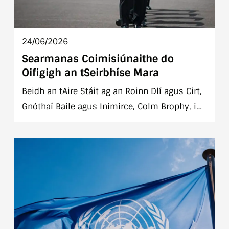
24/06/2026
Searmanas Coimisiúnaithe do
Oifigigh an tSeirbhíse Mara
Beidh an tAire Stáit ag an Roinn Dlí agus Cirt,
Gnóthaí Baile agus Inimirce, Colm Brophy, i
láthair ag an Searmanais Coimisiúna Oifigigh
Seirbhís Náisiúnta i mBunáit Míleata Mara,
Haulbowline, Corcaigh Déardaoin, an 25ú
Meitheamh 2026, ag 11.00 a.m.