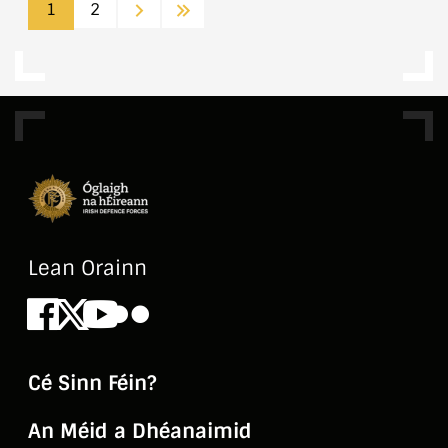
Next
Last
1
2
Lean Orainn
Facebook
X
Youtube
Flickr
Cé Sinn Féin?
An Méid a Dhéanaimid