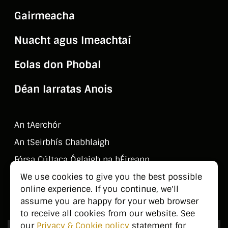
Gairmeacha
Nuacht agus Imeachtaí
Eolas don Phobal
Déan Iarratas Anois
An tAerchór
An tSeirbhí­s Chabhlaigh
Fórsa Cúltaca Óglaigh na hÉireann
We use cookies to give you the best possible
Déan Teagmháil Linn
online experience. If you continue, we'll
Eolas don Phobal
assume you are happy for your web browser
to receive all cookies from our website. See
our
Privacy & Cookie policy
statement for