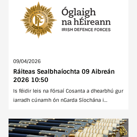
09/04/2026
Ráiteas Sealbhaíochta 09 Aibreán
2026 10:50
Is féidir leis na Fórsaí Cosanta a dhearbhú gur
iarradh cúnamh ón nGarda Síochána i
bhfoirm aisghabhála feithiclí troma.