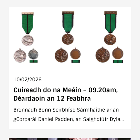
Aire Cosanta agus an Rialtais.
10/02/2026
Cuireadh do na Meáin – 09.20am,
Déardaoin an 12 Feabhra
Bronnadh Bonn Seirbhíse Sármhaithe ar an
gCorparál Daniel Padden, an Saighdiúir Dylan
Geraghty, an Saighdiúir Ciara Shanahan agus
an tAthair Paul Murphy agus Oscailt