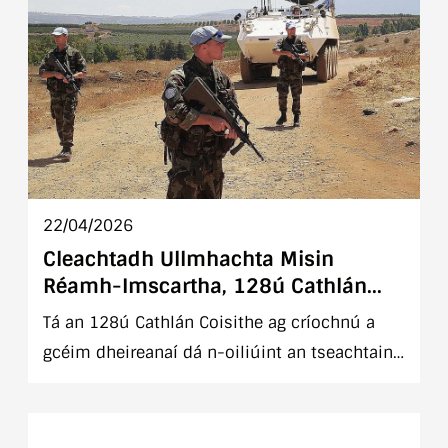
22/04/2026
Cleachtadh Ullmhachta Misin
Réamh-Imscartha, 128ú Cathlán
Coisithe, UNIFIL (An Liobáin)
Tá an 128ú Cathlán Coisithe ag críochnú a
gcéim dheireanaí dá n-oiliúint an tseachtain
seo mar ullmhúchán lena n-imscaradh chuig
Fórsa Eatramhach na Náisiún Aontaithe sa
Liobáin (UNIFIL).