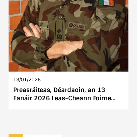
13/01/2026
Preasráiteas, Déardaoin, an 13
Eanáir 2026 Leas-Cheann Foirne
(Oibríochtaí) [LCF Oib.] nua ceaptha
ar Óglaigh na hÉireann An
Maorghinearál John Whittaker