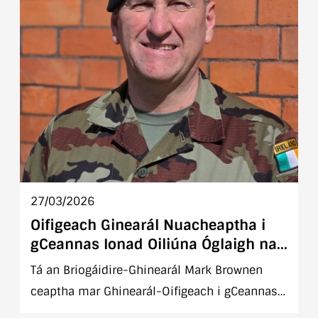
27/03/2026
Oifigeach Ginearál Nuacheaptha i
gCeannas Ionad Oiliúna Óglaigh na
hÉireann
Tá an Briogáidire-Ghinearál Mark Brownen
ceaptha mar Ghinearál-Oifigeach i gCeannas
ar Ionad Oiliúna Óglaigh na hÉireann ag an