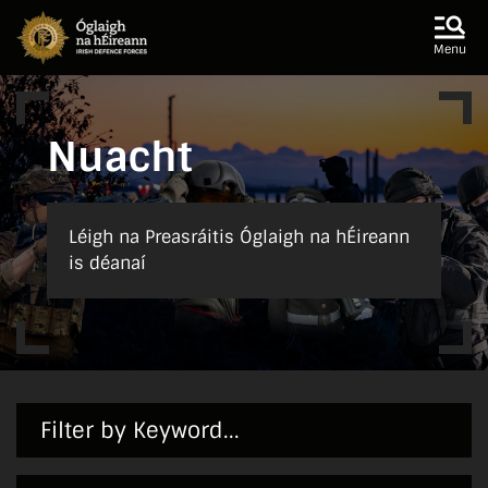
Skip to main content
Skip to navigation
Menu
Nuacht
Léigh na Preasráitis Óglaigh na hÉireann
is déanaí