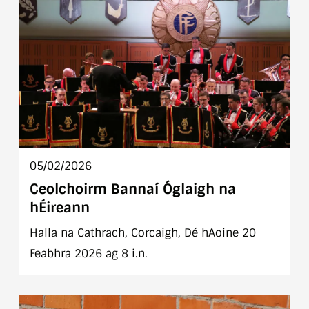
Chóiríocht USAC ag an Aire Cosanta, an tUasal
Helen McEntee T.D.
05/02/2026
Ceolchoirm Bannaí Óglaigh na
hÉireann
Halla na Cathrach, Corcaigh, Dé hAoine 20
Feabhra 2026 ag 8 i.n.