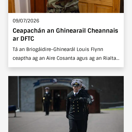
09/07/2026
Ceapachán an Ghinearail Cheannais
ar DFTC
Tá an Briogáidire-Ghinearál Louis Flynn
ceaptha ag an Aire Cosanta agus ag an Rialtas
mar an ginearál-oifigeach ceannais nua ar
Ionad Oiliúna na bhFórsaí Cosanta.