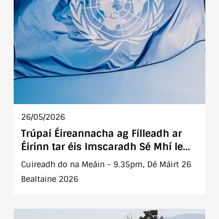
26/05/2026
Trúpaí Éireannacha ag Filleadh ar
Éirinn tar éis Imscaradh Sé Mhí le
UNIFIL go dtí an Liobáin
Cuireadh do na Meáin - 9.35pm, Dé Máirt 26
Bealtaine 2026