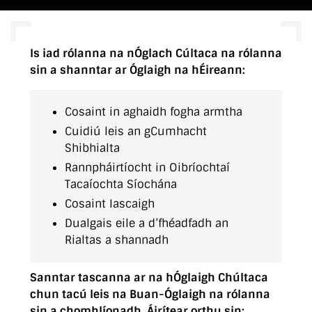
Is iad rólanna na nÓglach Cúltaca na rólanna
sin a shanntar ar Óglaigh na hÉireann:
Cosaint in aghaidh fogha armtha
Cuidiú leis an gCumhacht
Shibhialta
Rannpháirtíocht in Oibríochtaí
Tacaíochta Síochána
Cosaint Iascaigh
Dualgais eile a d’fhéadfadh an
Rialtas a shannadh
Sanntar tascanna ar na hÓglaigh Chúltaca
chun tacú leis na Buan-Óglaigh na rólanna
sin a chomhlíonadh. Áirítear orthu sin: