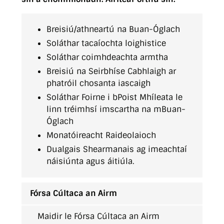
Breisiú/athneartú na Buan-Óglach
Soláthar tacaíochta loighistice
Soláthar coimhdeachta armtha
Breisiú na Seirbhíse Cabhlaigh ar
phatróil chosanta iascaigh
Soláthar Foirne i bPoist Mhíleata le
linn tréimhsí imscartha na mBuan-
Óglach
Monatóireacht Raideolaioch
Dualgais Shearmanais ag imeachtaí
náisiúnta agus áitiúla.
Fórsa Cúltaca an Airm
Maidir le Fórsa Cúltaca an Airm