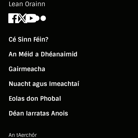
Lean Orainn
Facebook
X
Youtube
Flickr
Cé Sinn Féin?
An Méid a Dhéanaimid
Gairmeacha
Nuacht agus Imeachtaí
Eolas don Phobal
Déan Iarratas Anois
An tAerchór