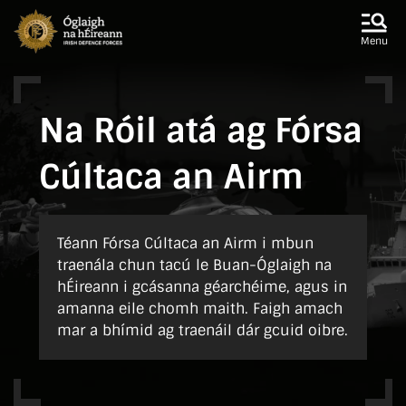
Skip to main content
Skip to navigation
Menu
Na Róil atá ag Fórsa
Cúltaca an Airm
Téann Fórsa Cúltaca an Airm i mbun
traenála chun tacú le Buan-Óglaigh na
hÉireann i gcásanna géarchéime, agus in
amanna eile chomh maith. Faigh amach
mar a bhímid ag traenáil dár gcuid oibre.