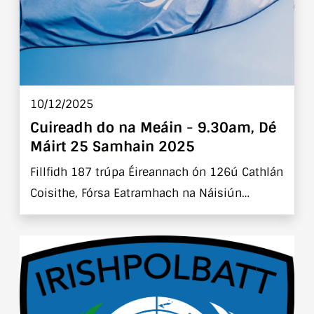
10/12/2025
Cuireadh do na Meáin - 9.30am, Dé
Máirt 25 Samhain 2025
Fillfidh 187 trúpa Éireannach ón 126ú Cathlán
Coisithe, Fórsa Eatramhach na Náisiún
Aontaithe sa Liobáin (UNIFIL) ar Aerfort Bhaile
Átha Cliath Dé Máirt an 25 Samhain, ag
tuirlingt thart ar 9.30am, tar éis imscaradh sé
mhí go Deisceart na Liobáine.