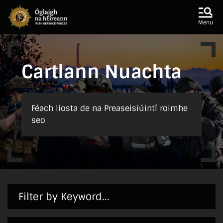
Skip to main content
Skip to navigation
Menu
Cartlann Nuachta
Féach liosta de na Preaseisiúintí roimhe
seo