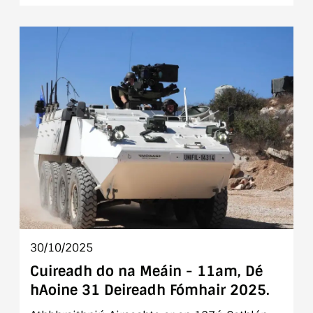
agus Clár Oibre na mBan, na Síochána agus
na Slándála (WPS) Fáilte go foirmiúil roimh
Fhórsaí Armtha na nOileán Filipíneach mar
chomhalta is nuaí den Choiste Feidhmiúcháin
30/10/2025
Cuireadh do na Meáin - 11am, Dé
hAoine 31 Deireadh Fómhair 2025.