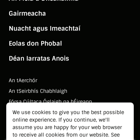
Gairmeacha
Nuacht agus Imeachtaí
Eolas don Phobal
Déan Iarratas Anois
An tAerchór
An tSeirbhí­s Chabhlaigh
Fórsa Cúltaca Óglaigh na hÉireann
We use cookies to give you the best possible
Déan Teagmháil Linn
online experience. If you continue, we'll
Eolas don Phobal
assume you are happy for your web browser
to receive all cookies from our website. See