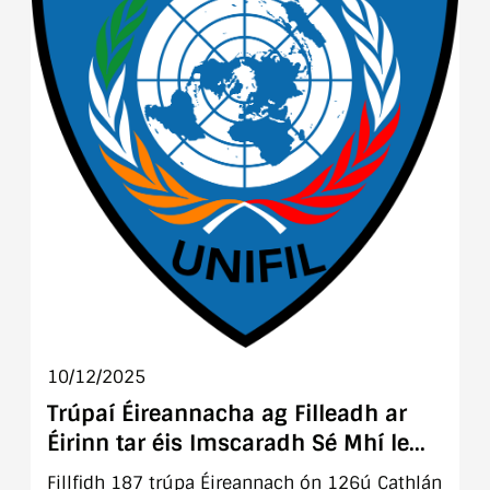
10/12/2025
Trúpaí Éireannacha ag Filleadh ar
Éirinn tar éis Imscaradh Sé Mhí le
UNIFIL go dtí an Liobáin
Fillfidh 187 trúpa Éireannach ón 126ú Cathlán