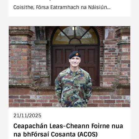
Coisithe, Fórsa Eatramhach na Náisiún
Aontaithe sa Liobáin (UNIFIL) ar Aerfort Bhaile
Átha Cliath Dé Máirt an 25 Samhain, ag
tuirlingt thart ar 9.30am, tar éis imscaradh sé
mhí go Deisceart na Liobáine.
21/11/2025
Ceapachán Leas-Cheann Foirne nua
na bhFórsaí Cosanta (ACOS)