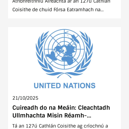
Athbhreithniú Aireachta ar an 127ú Cathlán
Coisithe de chuid Fórsa Eatramhach na
Náisiún Aontaithe sa Liobáin (UNIFIL) roimh
imscaradh go dtí an Liobáin
21/10/2025
Cuireadh do na Meáin: Cleachtadh
Ullmhachta Misin Réamh-
Imscartha, 127ú Cathlán Coisithe,
Tá an 127ú Cathlán Coisithe ag críochnú a