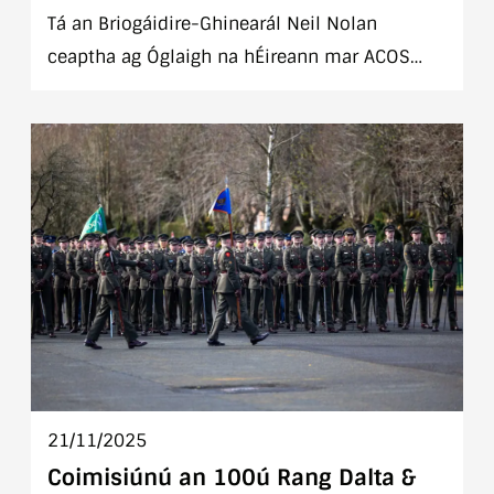
Tá an Briogáidire-Ghinearál Neil Nolan
ceaptha ag Óglaigh na hÉireann mar ACOS
nua.
21/11/2025
Coimisiúnú an 100ú Rang Dalta &