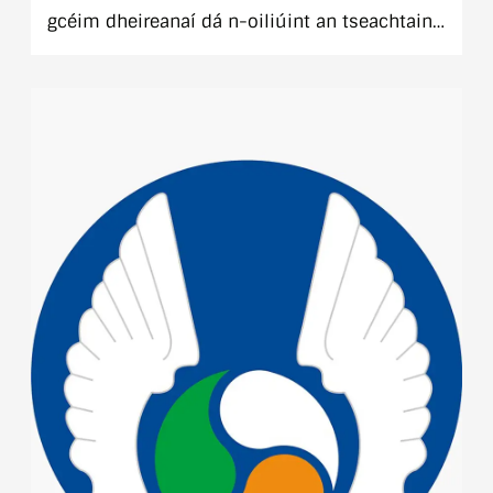
UNIFIL (an Liobáin)
gcéim dheireanaí dá n-oiliúint an tseachtain
seo mar ullmhúchán lena n-imscaradh chuig
Fórsa Eatramhach na Náisiún Aontaithe sa
Liobáin (UNIFIL).