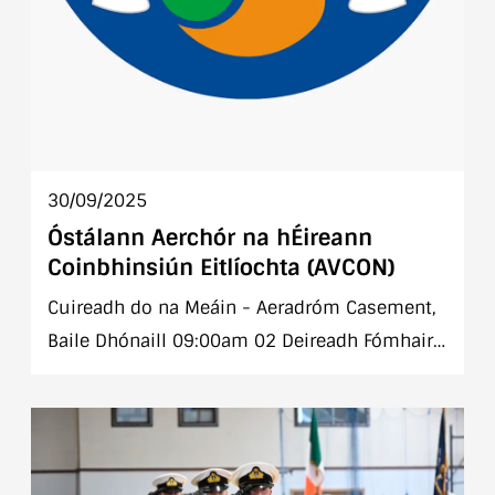
30/09/2025
Óstálann Aerchór na hÉireann
Coinbhinsiún Eitlíochta (AVCON)
Cuireadh do na Meáin - Aeradróm Casement,
Baile Dhónaill 09:00am 02 Deireadh Fómhair
2025