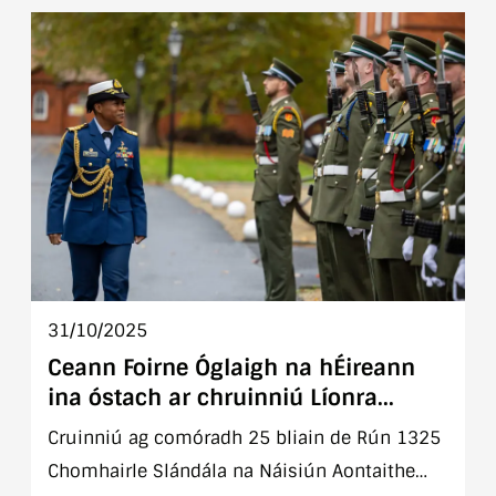
bheairic áitiúil.
31/10/2025
Ceann Foirne Óglaigh na hÉireann
ina óstach ar chruinniú Líonra
Idirnáisiúnta Ceann Cosanta na
Cruinniú ag comóradh 25 bliain de Rún 1325
mBan, na Síochána agus na
Chomhairle Slándála na Náisiún Aontaithe
Slándála i mBaile Átha Cliath