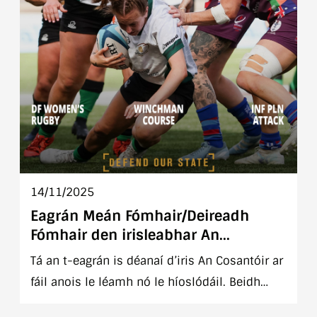
14/11/2025
Eagrán Meán Fómhair/Deireadh
Fómhair den irisleabhar An
Cosantóir
Tá an t-eagrán is déanaí d’iris An Cosantóir ar
fáil anois le léamh nó le híoslódáil. Beidh
cóipeanna fisiciúla ar fáil go luath ó do