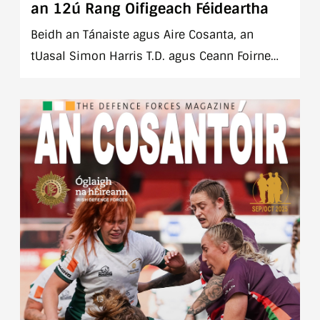
an 12ú Rang Oifigeach Féideartha
Beidh an Tánaiste agus Aire Cosanta, an
tUasal Simon Harris T.D. agus Ceann Foirne
Óglaigh na hÉireann, an Leifteanant-Ghinearál
Seán Clancy, i láthair ag Searmanas
Coimisiúnaithe an 100ú Rang Daltaí & an 12ú
Rang Oifigeach Ionchasacha in Ionad Oiliúna
Óglaigh na hÉireann (ATÓÉ), An Currach, Co.
Chill Dara, Dé hAoine, 28 Márta 2025, ag
2.30pm.