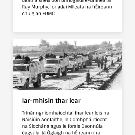
Beathaisnéis don Bhriogáidire-Ghinearál
Ray Murphy, Ionadaí Míleata na hÉireann
chuig an EUMC
Iar-mhisin thar lear
Trínár ngníomhaíochtaí thar lear leis na
Náisiúin Aontaithe, le Comhpháirtíocht
na Síochána agus le forais Daonnúla
éagsúla, tá Óglaigh na hÉireann ina