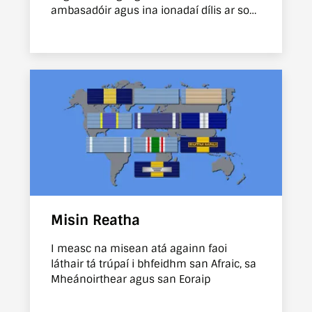
ambasadóir agus ina ionadaí dílis ar son
mhuintir na hÉireann.
Misin Reatha
I measc na misean atá againn faoi
láthair tá trúpaí i bhfeidhm san Afraic, sa
Mheánoirthear agus san Eoraip