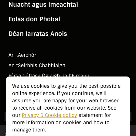
Nuacht agus Imeachtaí
Eolas don Phobal
Déan Iarratas Anois
An tAerchór
An tSeirbhí­s Chabhlaigh
Fórsa Cúltaca Óglaigh na hÉireann
We use cookies to give you the best possible
Déan Teagmháil Linn
online experience. If you continue, we'll
Eolas don Phobal
assume you are happy for your web browser
to receive all cookies from our website. See
our
Privacy & Cookie policy
statement for
more information on cookies and how to
manage them.
Cé Sinn Féin?