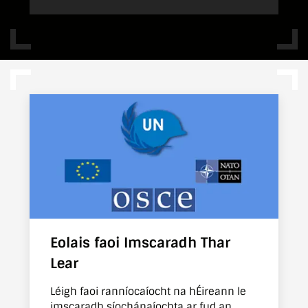
Eolais faoi Imscaradh Thar
Lear
Léigh faoi ranníocaíocht na hÉireann le
imscaradh síochánaíochta ar fud an