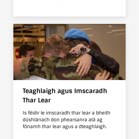
chun dul ar fónamh thar lear.
Teaghlaigh agus Imscaradh
Thar Lear
Is féidir le imscaradh thar lear a bheith
dúshlánach don phearsanra atá ag
fónamh thar lear agus a dteaghlaigh.