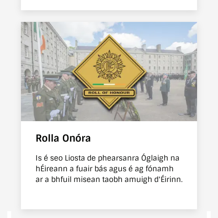
Rolla Onóra
Is é seo Liosta de phearsanra Óglaigh na
hÉireann a fuair bás agus é ag fónamh
ar a bhfuil misean taobh amuigh d'Éirinn.