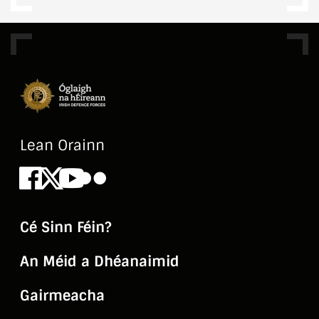
Lean Orainn
Facebook
X
Youtube
Flickr
Cé Sinn Féin?
An Méid a Dhéanaimid
Gairmeacha