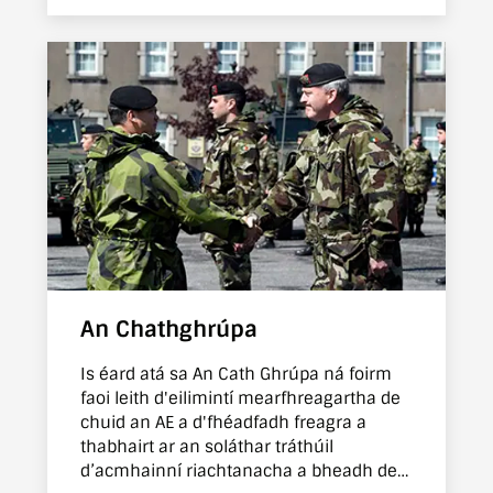
An Chathghrúpa
Is éard atá sa An Cath Ghrúpa ná foirm
faoi leith d'eilimintí mearfhreagartha de
chuid an AE a d'fhéadfadh freagra a
thabhairt ar an soláthar tráthúil
d’acmhainní riachtanacha a bheadh de