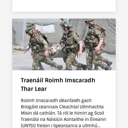
dhíth i gcomhair oibríocht
mearfhreagartha de chuid an AE.
Traenáil Roimh Imscaradh
Thar Lear
Roimh imscaradh déanfaidh gach
Briogáid ceannais Cleachtaí Ullmhachta
Misin dá cathlán. Tá ról le himirt ag Scoil
Traenála na Náisiún Aontaithe in Éireann
(UNTSI) freisin i bpearsanra a ullmhú