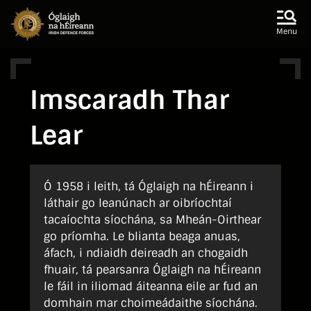
Skip to main content
Skip to navigation
Menu
Imscaradh Thar
Lear
Ó 1958 i leith, tá Óglaigh na hÉireann i
láthair go leanúnach ar oibríochtaí
tacaíochta síochána, sa Mheán-Oirthear
go príomha. Le blianta beaga anuas,
áfach, i ndiaidh deireadh an chogaidh
fhuair, tá pearsanra Óglaigh na hÉireann
le fáil in iliomad áiteanna eile ar fud an
domhain mar choimeádaithe síochána.