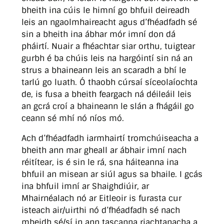
bheith ina cúis le himní go bhfuil deireadh
leis an ngaolmhaireacht agus d’fhéadfadh sé
sin a bheith ina ábhar mór imní don dá
pháirtí. Nuair a fhéachtar siar orthu, tuigtear
gurbh é ba chúis leis na hargóintí sin ná an
strus a bhaineann leis an scaradh a bhí le
tarlú go luath. Ó thaobh cúrsaí síceolaíochta
de, is fusa a bheith feargach ná déileáil leis
an gcrá croí a bhaineann le slán a fhágáil go
ceann sé mhí nó níos mó.
Ach d’fhéadfadh iarmhairtí tromchúiseacha a
bheith ann mar gheall ar ábhair imní nach
réitítear, is é sin le rá, sna háiteanna ina
bhfuil an misean ar siúl agus sa bhaile. I gcás
ina bhfuil imní ar Shaighdiúir, ar
Mhairnéalach nó ar Eitleoir is furasta cur
isteach air/uirthi nó d’fhéadfadh sé nach
mbeidh sé/sí in ann tascanna riachtanacha a