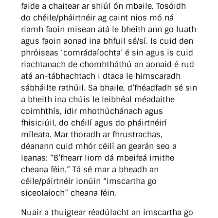
faide a chaitear ar shiúl ón mbaile. Tosóidh
do chéile/pháirtnéir ag caint níos mó ná
riamh faoin misean atá le bheith ann go luath
agus faoin aonad ina bhfuil sé/sí. Is cuid den
phróiseas ‘comrádaíochta’ é sin agus is cuid
riachtanach de chomhtháthú an aonaid é rud
atá an-tábhachtach i dtaca le himscaradh
sábháilte rathúil. Sa bhaile, d’fhéadfadh sé sin
a bheith ina chúis le leibhéal méadaithe
coimhthís, idir mhothúchánach agus
fhisiciúil, do chéilí agus do pháirtnéirí
míleata. Mar thoradh ar fhrustrachas,
déanann cuid mhór céilí an gearán seo a
leanas: “B’fhearr liom dá mbeifeá imithe
cheana féin.” Tá sé mar a bheadh an
céile/páirtnéir ionúin “imscartha go
síceolaíoch” cheana féin.
Nuair a thuigtear réadúlacht an imscartha go