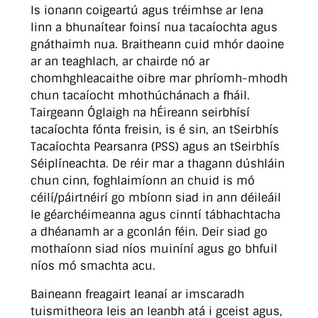
Is ionann coigeartú agus tréimhse ar lena
linn a bhunaítear foinsí nua tacaíochta agus
gnáthaimh nua. Braitheann cuid mhór daoine
ar an teaghlach, ar chairde nó ar
chomhghleacaithe oibre mar phríomh-mhodh
chun tacaíocht mhothúchánach a fháil.
Tairgeann Óglaigh na hÉireann seirbhísí
tacaíochta fónta freisin, is é sin, an tSeirbhís
Tacaíochta Pearsanra (PSS) agus an tSeirbhís
Séiplíneachta. De réir mar a thagann dúshláin
chun cinn, foghlaimíonn an chuid is mó
céilí/páirtnéirí go mbíonn siad in ann déileáil
le géarchéimeanna agus cinntí tábhachtacha
a dhéanamh ar a gconlán féin. Deir siad go
mothaíonn siad níos muiníní agus go bhfuil
níos mó smachta acu.
Baineann freagairt leanaí ar imscaradh
tuismitheora leis an leanbh atá i gceist agus,