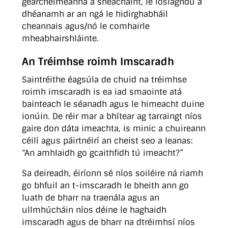
géarchéimeanna a sheachaint, le íoslaghdú a
dhéanamh ar an ngá le hidirghabháil
cheannais agus/nó le comhairle
mheabhairshláinte.
An Tréimhse roimh Imscaradh
Saintréithe éagsúla de chuid na tréimhse
roimh imscaradh is ea iad smaointe atá
bainteach le séanadh agus le himeacht duine
ionúin. De réir mar a bhítear ag tarraingt níos
gaire don dáta imeachta, is minic a chuireann
céilí agus páirtnéirí an cheist seo a leanas:
“An amhlaidh go gcaithfidh tú imeacht?”
Sa deireadh, éiríonn sé níos soiléire ná riamh
go bhfuil an t-imscaradh le bheith ann go
luath de bharr na traenála agus an
ullmhúcháin níos déine le haghaidh
imscaradh agus de bharr na dtréimhsí níos