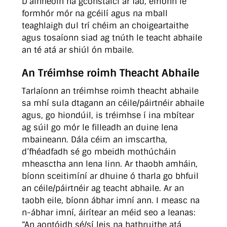
D’ainneoin na gconstaicí ar fad, éiríonn le
formhór mór na gcéilí agus na mball
teaghlaigh dul trí chéim an choigeartaithe
agus tosaíonn siad ag tnúth le teacht abhaile
an té atá ar shiúl ón mbaile.
An Tréimhse roimh Theacht Abhaile
Tarlaíonn an tréimhse roimh theacht abhaile
sa mhí sula dtagann an céile/páirtnéir abhaile
agus, go hiondúil, is tréimhse í ina mbítear
ag súil go mór le filleadh an duine lena
mbaineann. Dála céim an imscartha,
d’fhéadfadh sé go mbeidh mothúcháin
mheasctha ann lena linn. Ar thaobh amháin,
bíonn sceitimíní ar dhuine ó tharla go bhfuil
an céile/páirtnéir ag teacht abhaile. Ar an
taobh eile, bíonn ábhar imní ann. I measc na
n-ábhar imní, áirítear an méid seo a leanas:
“An aontóidh sé/sí leis na hathruithe atá