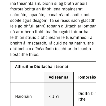
ina theannta sin, bíonn sí ag brath ar aois
fhorbraíochta an linbh lena mbaineann:
naíonáin, lapadáin, leanaí réamhscoile, aois
scoile agus déagóirí. Tá sé réasúnach glacadh
leis go bhfuil athrú tobann diúltach ar iompar
nó ar mheon linbh ina fhreagairt intuartha i
leith an struis a bhaineann le tuismitheoir a
bheith á imscaradh. Tá cuid de na hathruithe
diúltacha a d’fhéadfadh teacht ar do leanbh
liostaithe thíos:
Athruithe Diúltacha i Leanaí
Aoiseanna
Iompraíochtaí
Diúltú bia a
Naíonáin
< 1 Yr
ithe