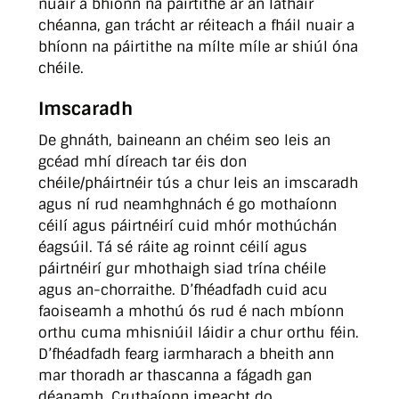
nuair a bhíonn na páirtithe ar an láthair
chéanna, gan trácht ar réiteach a fháil nuair a
bhíonn na páirtithe na mílte míle ar shiúl óna
chéile.
Imscaradh
De ghnáth, baineann an chéim seo leis an
gcéad mhí díreach tar éis don
chéile/pháirtnéir tús a chur leis an imscaradh
agus ní rud neamhghnách é go mothaíonn
céilí agus páirtnéirí cuid mhór mothúchán
éagsúil. Tá sé ráite ag roinnt céilí agus
páirtnéirí gur mhothaigh siad trína chéile
agus an-chorraithe. D’fhéadfadh cuid acu
faoiseamh a mhothú ós rud é nach mbíonn
orthu cuma mhisniúil láidir a chur orthu féin.
D’fhéadfadh fearg iarmharach a bheith ann
mar thoradh ar thascanna a fágadh gan
déanamh. Cruthaíonn imeacht do