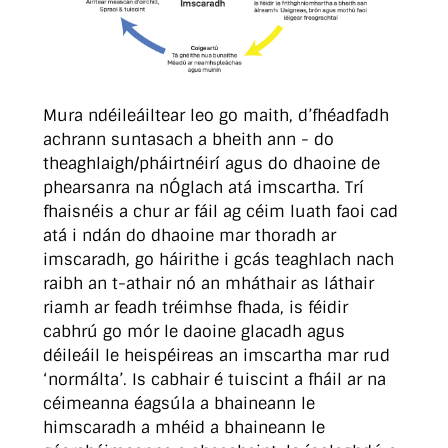
Mura ndéileáiltear leo go maith, d’fhéadfadh
achrann suntasach a bheith ann - do
theaghlaigh/pháirtnéirí agus do dhaoine de
phearsanra na nÓglach atá imscartha. Trí
fhaisnéis a chur ar fáil ag céim luath faoi cad
atá i ndán do dhaoine mar thoradh ar
imscaradh, go háirithe i gcás teaghlach nach
raibh an t-athair nó an mháthair as láthair
riamh ar feadh tréimhse fhada, is féidir
cabhrú go mór le daoine glacadh agus
déileáil le heispéireas an imscartha mar rud
‘normálta’. Is cabhair é tuiscint a fháil ar na
céimeanna éagsúla a bhaineann le
himscaradh a mhéid a bhaineann le