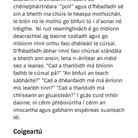
chéile/pháirtnéara ‘”poll” agus d’fhéadfadh sé
sin a bheith ina chúis le heaspa mothúchán,
le brón nó le mothú go bhfuil tú i d’aonar nó
tréigthe. Ní rud neamhghnách é go mbíonn
deacrachtaí ag daoine codladh agus go
mbíonn imní orthu faoi dhéileáil le cúrsaí.
D’fhéadfadh ábhar imní faoi chúrsaí slándála
a bheith ann ansin, lena n-áirítear an méid
seo a leanas: “Cad a tharlóidh má bhíonn
fadhb le cúrsaí pá?” “An bhfuil an teach
sábháilte?” “Cad a dhéanfaidh mé má éiríonn
mo leanbh tinn?” “Cad a tharlóidh má
chliseann an gluaisteán?” I gcás cuid mhór
daoine, ní céim phléisiúrtha í céim an
imscartha agus gabhann eispéireas suaiteach
léi.
Coigeartú