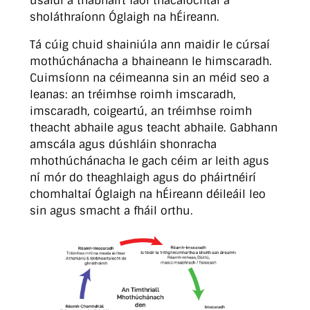
úsáidí a thabhairt faoi thacaíochtaí a
sholáthraíonn Óglaigh na hÉireann.
Tá cúig chuid shainiúla ann maidir le cúrsaí
mothúchánacha a bhaineann le himscaradh.
Cuimsíonn na céimeanna sin an méid seo a
leanas: an tréimhse roimh imscaradh,
imscaradh, coigeartú, an tréimhse roimh
theacht abhaile agus teacht abhaile. Gabhann
amscála agus dúshláin shonracha
mhothúchánacha le gach céim ar leith agus
ní mór do theaghlaigh agus do pháirtnéirí
chomhaltaí Óglaigh na hÉireann déileáil leo
sin agus smacht a fháil orthu.