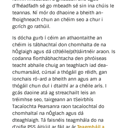
d’fhéadfadh sé go mbeadh sé sin ina chúis le
teannas. Ní mór do dhaoine a bheith an-
fhoighneach chun an chéim seo a chur i
gcrích go rathúil.
Is dócha gurb í céim an athaontaithe an
chéim is tábhachtaí don chomhalta de na
hÓglaigh agus dá c(h)éile/p(h)áirtnéir araon. Is
codanna fíorthábhachtacha den phróiseas
teacht abhaile chuig an teaghlach iad dea-
chumarsáid, cúrsaí a thógáil go réidh, gan
ionchais ró-ard a bheith ann agus am a
thógáil chun dul i dtaithí ar a chéile arís. I
gcás daoine atá ag streachailt leis an
tréimhse seo, tairgeann an tSeirbhís
Tacaíochta Pearsanra raon tacaíochtaí do
chomhaltaí na nÓglach agus dá
dteaghlaigh. Tá faisnéis teagmhála do na
d'oifig PSS áitiúil ar fáil ar ár
Teagmháil a