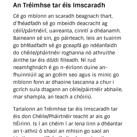
An Tréimhse tar éis Imscaradh
Cé go mbíonn an scaradh beagnach thart,
d’fhéadfadh sé go mbeidh deacracht ag
céilí/páirtnéirí, uaireanta, cinntí a dhéanamh.
Baineann sé sin, go páirteach, leis an tuairim
go bhféadfadh sé go gceapfá go ndéanfaidh
do chéile/pháirtnéir roghanna nó athruithe
áirithe tar éis dó/di filleadh. Ní rud
neamhghnách é go n-éiríonn duine an-
fhuinniúil ag an gcéim seo agus is minic go
mbíonn fonn ar dhaoine tascanna a chur i
gcrích sula dtagann an céile/páirtnéir abhaile,
mar shampla, an teach a chóiriú.
Tarlaíonn an Tréimhse tar éis Imscaradh tar
éis don Chéile/Pháirtnéir teacht ar ais go
hÉirinn. Is í an chéim í ar lena linn a dhéantar
an t-athrú ó shaol an mhisin go saol an