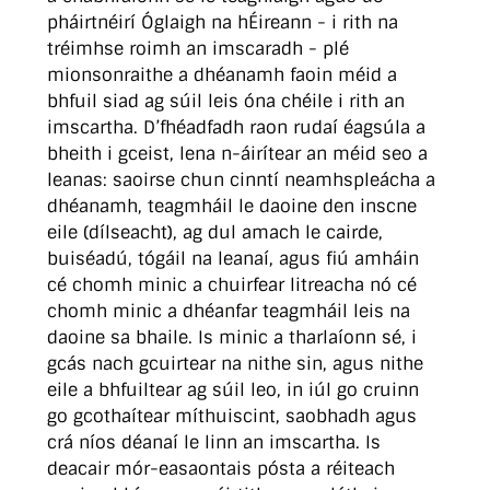
pháirtnéirí Óglaigh na hÉireann - i rith na
tréimhse roimh an imscaradh - plé
mionsonraithe a dhéanamh faoin méid a
bhfuil siad ag súil leis óna chéile i rith an
imscartha. D’fhéadfadh raon rudaí éagsúla a
bheith i gceist, lena n-áirítear an méid seo a
leanas: saoirse chun cinntí neamhspleácha a
dhéanamh, teagmháil le daoine den inscne
eile (dílseacht), ag dul amach le cairde,
buiséadú, tógáil na leanaí, agus fiú amháin
cé chomh minic a chuirfear litreacha nó cé
chomh minic a dhéanfar teagmháil leis na
daoine sa bhaile. Is minic a tharlaíonn sé, i
gcás nach gcuirtear na nithe sin, agus nithe
eile a bhfuiltear ag súil leo, in iúl go cruinn
go gcothaítear míthuiscint, saobhadh agus
crá níos déanaí le linn an imscartha. Is
deacair mór-easaontais pósta a réiteach