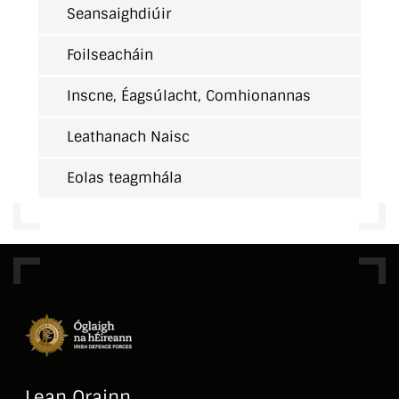
Seansaighdiúir
Foilseacháin
Inscne, Éagsúlacht, Comhionannas
Leathanach Naisc
Eolas teagmhála
Lean Orainn