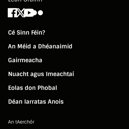
Facebook
X
Youtube
Flickr
Cé Sinn Féin?
An Méid a Dhéanaimid
Gairmeacha
Nuacht agus Imeachtaí
Eolas don Phobal
Déan Iarratas Anois
An tAerchór