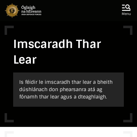
Skip to main content
Skip to navigation
Menu
Imscaradh Thar
Lear
Is féidir le imscaradh thar lear a bheith
dúshlánach don phearsanra atá ag
fónamh thar lear agus a dteaghlaigh.