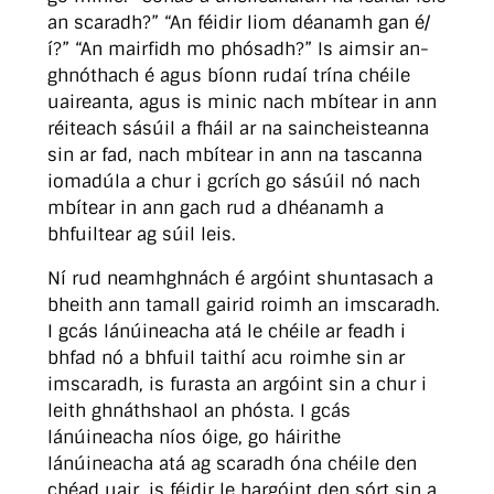
an scaradh?” “An féidir liom déanamh gan é/
í?” “An mairfidh mo phósadh?” Is aimsir an-
ghnóthach é agus bíonn rudaí trína chéile
uaireanta, agus is minic nach mbítear in ann
réiteach sásúil a fháil ar na saincheisteanna
sin ar fad, nach mbítear in ann na tascanna
iomadúla a chur i gcrích go sásúil nó nach
mbítear in ann gach rud a dhéanamh a
bhfuiltear ag súil leis.
Ní rud neamhghnách é argóint shuntasach a
bheith ann tamall gairid roimh an imscaradh.
I gcás lánúineacha atá le chéile ar feadh i
bhfad nó a bhfuil taithí acu roimhe sin ar
imscaradh, is furasta an argóint sin a chur i
leith ghnáthshaol an phósta. I gcás
lánúineacha níos óige, go háirithe
lánúineacha atá ag scaradh óna chéile den
chéad uair, is féidir le hargóint den sórt sin a