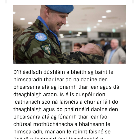
D’fhéadfadh dúshláin a bheith ag baint le
himscaradh thar lear do na daoine den
phearsanra atá ag fónamh thar lear agus dá
dteaghlaigh araon. Is é is cuspóir don
leathanach seo ná faisnéis a chur ar fáil do
theaghlaigh agus do pháirtnéirí daoine den
phearsanra atá ag fónamh thar lear faoi
chúrsaí mothúchánacha a bhaineann le
himscaradh, mar aon le roinnt faisnéise