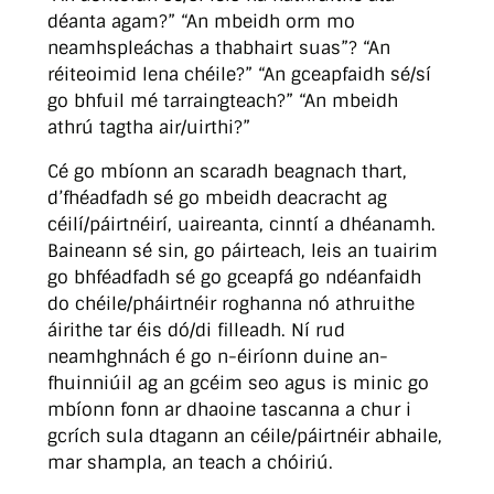
déanta agam?” “An mbeidh orm mo
neamhspleáchas a thabhairt suas”? “An
réiteoimid lena chéile?” “An gceapfaidh sé/sí
go bhfuil mé tarraingteach?” “An mbeidh
athrú tagtha air/uirthi?”
Cé go mbíonn an scaradh beagnach thart,
d’fhéadfadh sé go mbeidh deacracht ag
céilí/páirtnéirí, uaireanta, cinntí a dhéanamh.
Baineann sé sin, go páirteach, leis an tuairim
go bhféadfadh sé go gceapfá go ndéanfaidh
do chéile/pháirtnéir roghanna nó athruithe
áirithe tar éis dó/di filleadh. Ní rud
neamhghnách é go n-éiríonn duine an-
fhuinniúil ag an gcéim seo agus is minic go
mbíonn fonn ar dhaoine tascanna a chur i
gcrích sula dtagann an céile/páirtnéir abhaile,
mar shampla, an teach a chóiriú.