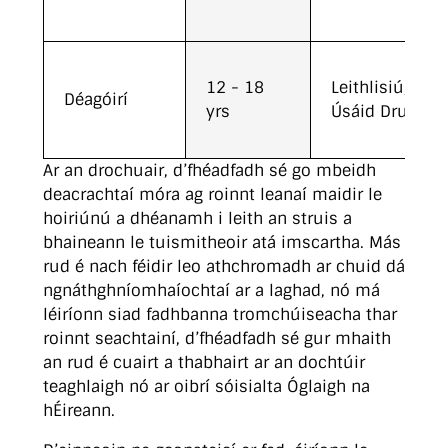
12 - 18
Leithlisiú,
Déagóirí
yrs
Úsáid Drugaí
Ar an drochuair, d’fhéadfadh sé go mbeidh
deacrachtaí móra ag roinnt leanaí maidir le
hoiriúnú a dhéanamh i leith an struis a
bhaineann le tuismitheoir atá imscartha. Más
rud é nach féidir leo athchromadh ar chuid dá
ngnáthghníomhaíochtaí ar a laghad, nó má
léiríonn siad fadhbanna tromchúiseacha thar
roinnt seachtainí, d’fhéadfadh sé gur mhaith
an rud é cuairt a thabhairt ar an dochtúir
teaghlaigh nó ar oibrí sóisialta Óglaigh na
hÉireann.