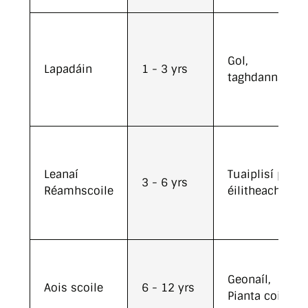
Gol,
Lapadáin
1 - 3 yrs
taghdanna
Leanaí
Tuaiplisí pota,
3 - 6 yrs
Réamhscoile
éilitheach
Geonaíl,
Aois scoile
6 - 12 yrs
Pianta coirp