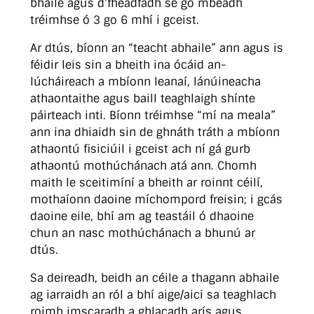
bhaile agus d’fhéadfadh sé go mbeadh
tréimhse ó 3 go 6 mhí i gceist.
Ar dtús, bíonn an “teacht abhaile” ann agus is
féidir leis sin a bheith ina ócáid an-
lúcháireach a mbíonn leanaí, lánúineacha
athaontaithe agus baill teaghlaigh shínte
páirteach inti. Bíonn tréimhse “mí na meala”
ann ina dhiaidh sin de ghnáth tráth a mbíonn
athaontú fisiciúil i gceist ach ní gá gurb
athaontú mothúchánach atá ann. Chomh
maith le sceitimíní a bheith ar roinnt céilí,
mothaíonn daoine míchompord freisin; i gcás
daoine eile, bhí am ag teastáil ó dhaoine
chun an nasc mothúchánach a bhunú ar
dtús.
Sa deireadh, beidh an céile a thagann abhaile
ag iarraidh an ról a bhí aige/aici sa teaghlach
roimh imscaradh a ghlacadh arís agus