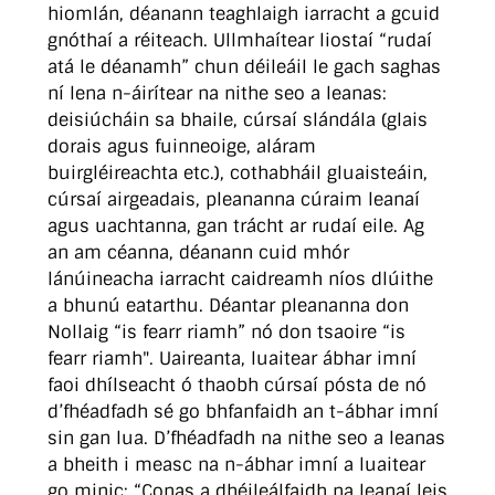
hiomlán, déanann teaghlaigh iarracht a gcuid
gnóthaí a réiteach. Ullmhaítear liostaí “rudaí
atá le déanamh” chun déileáil le gach saghas
ní lena n-áirítear na nithe seo a leanas:
deisiúcháin sa bhaile, cúrsaí slándála (glais
dorais agus fuinneoige, aláram
buirgléireachta etc.), cothabháil gluaisteáin,
cúrsaí airgeadais, pleananna cúraim leanaí
agus uachtanna, gan trácht ar rudaí eile. Ag
an am céanna, déanann cuid mhór
lánúineacha iarracht caidreamh níos dlúithe
a bhunú eatarthu. Déantar pleananna don
Nollaig “is fearr riamh” nó don tsaoire “is
fearr riamh". Uaireanta, luaitear ábhar imní
faoi dhílseacht ó thaobh cúrsaí pósta de nó
d’fhéadfadh sé go bhfanfaidh an t-ábhar imní
sin gan lua. D’fhéadfadh na nithe seo a leanas
a bheith i measc na n-ábhar imní a luaitear
go minic: “Conas a dhéileálfaidh na leanaí leis