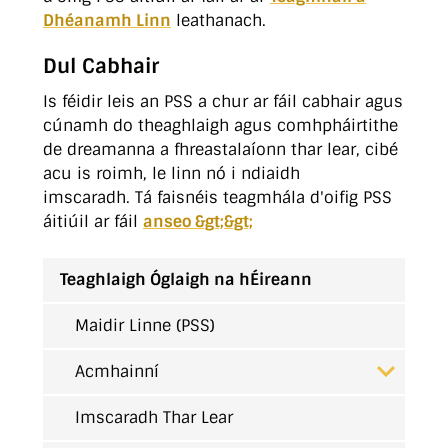
Dhéanamh Linn
leathanach.
Dul Cabhair
Is féidir leis an PSS a chur ar fáil cabhair agus
cúnamh do theaghlaigh agus comhpháirtithe
de dreamanna a fhreastalaíonn thar lear, cibé
acu is roimh, le linn nó i ndiaidh
imscaradh. Tá faisnéis teagmhála d'oifig PSS
áitiúil ar fáil
anseo &gt;&gt;
Teaghlaigh Óglaigh na hÉireann
Maidir Linne (PSS)
Acmhainní
Imscaradh Thar Lear