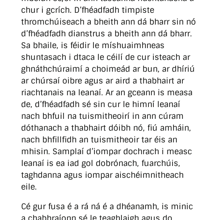
chur i gcrích. D’fhéadfadh timpiste
thromchúiseach a bheith ann dá bharr sin nó
d’fhéadfadh dianstrus a bheith ann dá bharr.
Sa bhaile, is féidir le míshuaimhneas
shuntasach i dtaca le céilí de cur isteach ar
ghnáthchúraimí a choimeád ar bun, ar dhíriú
ar chúrsaí oibre agus ar aird a thabhairt ar
riachtanais na leanaí. Ar an gceann is measa
de, d’fhéadfadh sé sin cur le himní leanaí
nach bhfuil na tuismitheoirí in ann cúram
dóthanach a thabhairt dóibh nó, fiú amháin,
nach bhfillfidh an tuismitheoir tar éis an
mhisin. Samplaí d’iompar dochrach i measc
leanaí is ea iad gol dobrónach, fuarchúis,
taghdanna agus iompar aischéimnitheach
eile.
Cé gur fusa é a rá ná é a dhéanamh, is minic
a chabhraíonn sé le teaghlaigh agus do