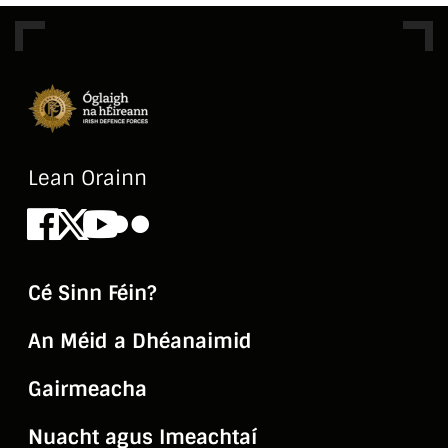
Lean Orainn
Facebook
X
Youtube
Flickr
Cé Sinn Féin?
An Méid a Dhéanaimid
Gairmeacha
Nuacht agus Imeachtaí