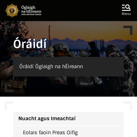
Skip to main content
Skip to navigation
Menu
Óráidí
Óráidí Óglaigh na hÉireann
Nuacht agus Imeachtaí
Eolais faoin Preas Oifig