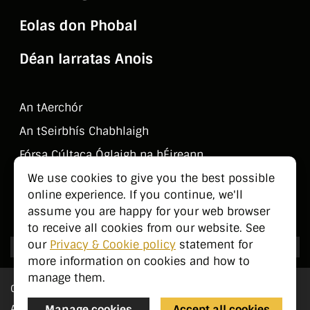
Eolas don Phobal
Déan Iarratas Anois
An tAerchór
An tSeirbhí­s Chabhlaigh
Fórsa Cúltaca Óglaigh na hÉireann
Déan Teagmháil Linn
We use cookies to give you the best possible
online experience. If you continue, we'll
Eolas don Phobal
assume you are happy for your web browser
to receive all cookies from our website. See
our
Privacy & Cookie policy
statement for
more information on cookies and how to
manage them.
Cé Sinn Féin?
An Méid a Dhéanaimid
Manage cookies
Accept all cookies