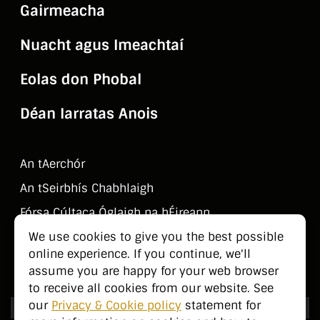
Gairmeacha
Nuacht agus Imeachtaí
Eolas don Phobal
Déan Iarratas Anois
An tAerchór
An tSeirbhí­s Chabhlaigh
Fórsa Cúltaca Óglaigh na hÉireann
Déan Teagmháil Linn
We use cookies to give you the best possible
online experience. If you continue, we'll
Eolas don Phobal
assume you are happy for your web browser
to receive all cookies from our website. See
our
Privacy & Cookie policy
statement for