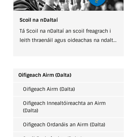
Scoil na nDaltaí
Tá Scoil na nDaltaí an scoil freagrach i
leith thraenáil agus oideachas na ndaltaí
oifigigh ar son Óglaigh na hÉireann.
Oifigeach Airm (Dalta)
Oifigeach Airm (Dalta)
Oifigeach Innealtóireachta an Airm
(Dalta)
Oifigeach Ordanáis an Airm (Dalta)