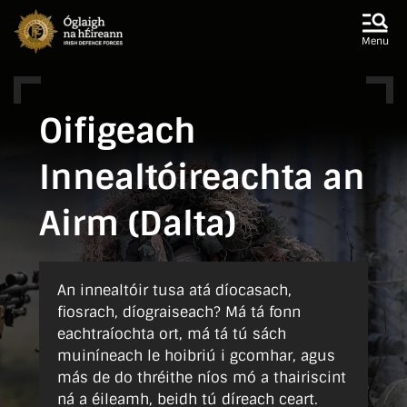
Skip to main content
Skip to navigation
Menu
Oifigeach
Innealtóireachta an
Airm (Dalta)
An innealtóir tusa atá díocasach,
fiosrach, díograiseach? Má tá fonn
eachtraíochta ort, má tá tú sách
muiníneach le hoibriú i gcomhar, agus
más de do thréithe níos mó a thairiscint
ná a éileamh, beidh tú díreach ceart.