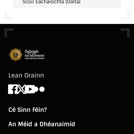
Scoil Eachaíochta (Dalta)
Lean Orainn
Facebook
X
Youtube
Flickr
Cé Sinn Féin?
An Méid a Dhéanaimid