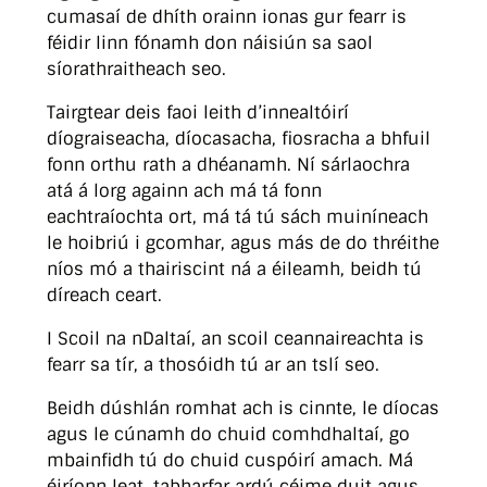
cumasaí de dhíth orainn ionas gur fearr is
féidir linn fónamh don náisiún sa saol
síorathraitheach seo.
Tairgtear deis faoi leith d’innealtóirí
díograiseacha, díocasacha, fiosracha a bhfuil
fonn orthu rath a dhéanamh. Ní sárlaochra
atá á lorg againn ach má tá fonn
eachtraíochta ort, má tá tú sách muiníneach
le hoibriú i gcomhar, agus más de do thréithe
níos mó a thairiscint ná a éileamh, beidh tú
díreach ceart.
I Scoil na nDaltaí, an scoil ceannaireachta is
fearr sa tír, a thosóidh tú ar an tslí seo.
Beidh dúshlán romhat ach is cinnte, le díocas
agus le cúnamh do chuid comhdhaltaí, go
mbainfidh tú do chuid cuspóirí amach. Má
éiríonn leat, tabharfar ardú céime duit agus