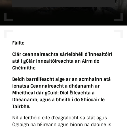
Fáilte
Clár ceannaireachta sárleibhéil d’innealtóirí
atá i gClár Innealtóireachta an Airm do
Chéimithe.
Beidh barréifeacht aige ar an acmhainn atá
ionatsa Ceannaireacht a dhéanamh ar
Mheitheal dár gCuid; Díol Éifeachta a
Dhéanamh; agus a bheith i do Shiocair le
Tairbhe.
Níl a leithéid eile d’eagraíocht sa stát agus
Óglaigh na hÉireann agus bíonn na daoine is