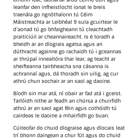
leanfar den infheistíocht ionat le breis
traenála go ngnóthaíonn tú Céim
Máistreachta ar Leibhéal 9 sula gcuirtear le
d’aonad tú go bhfaigheann tú cleachtadh
praiticiúil ar cheannaireacht. Is é toradh a
bheidh ar an díograis agatsa agus an
dúthracht againne go rachaidh tú i gceannas
ar thrúpaí innealtóra thar lear, ag teacht ar
sheifteanna tairbheacha sna cásanna is
achrannaí agus, dá thoradh sin uilig, ag cur
athrú chun sochair ar an saol ag daoine.
Bíodh sin mar atá, ní obair ar fad atá i gceist.
Tarlóidh nithe ar feadh an chúrsa a chuirfidh
athrú ar an saol agat féin agus cothóidh tú
cairdeas le daoine a mhairfidh go buan.
Cúiteofar do chuid díograise agus díocais leat
trí bhonn daingean a chur fút agus do chuid