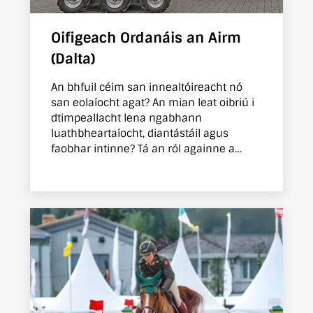
Oifigeach Ordanáis an Airm
(Dalta)
An bhfuil céim san innealtóireacht nó
san eolaíocht agat? An mian leat oibriú i
dtimpeallacht lena ngabhann
luathbheartaíocht, diantástáil agus
faobhar intinne? Tá an ról againne a
d’oirfeadh duit.