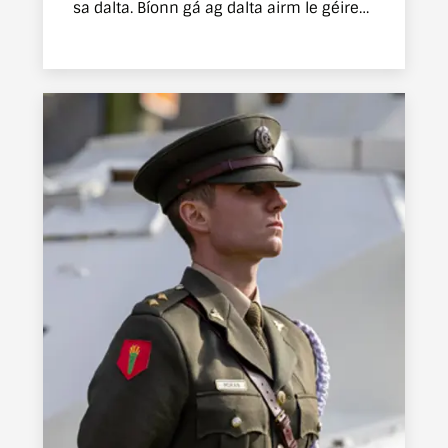
sa dalta. Bíonn gá ag dalta airm le géire
intinne agus aclaíocht colainne le leas a
bhaint as an traenáil sin a tharlaíonn i
dtimpeallacht lena mbaineann smacht
docht.