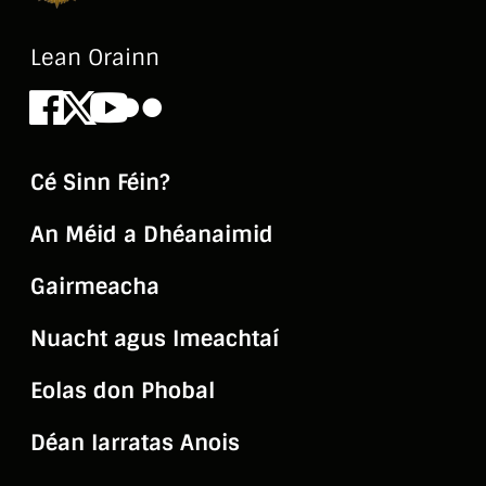
Lean Orainn
Facebook
X
Youtube
Flickr
Cé Sinn Féin?
An Méid a Dhéanaimid
Gairmeacha
Nuacht agus Imeachtaí
Eolas don Phobal
Déan Iarratas Anois