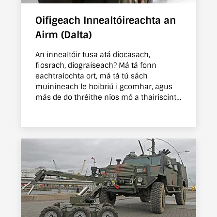
Oifigeach Innealtóireachta an
Airm (Dalta)
An innealtóir tusa atá díocasach,
fiosrach, díograiseach? Má tá fonn
eachtraíochta ort, má tá tú sách
muiníneach le hoibriú i gcomhar, agus
más de do thréithe níos mó a thairiscint
ná a éileamh, beidh tú díreach ceart.