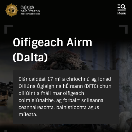
Skip to main content
Skip to navigation
Menu
Oifigeach Airm
(Dalta)
Clár caidéat 17 mí a chríochnú ag Ionad
Oiliúna Óglaigh na hÉireann (DFTC) chun
oiliúint a fháil mar oifigeach
coimisiúnaithe, ag forbairt scileanna
ceannaireachta, bainistíochta agus
míleata.