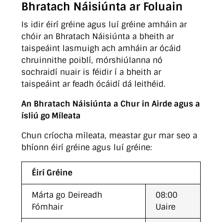
Bhratach Náisiúnta ar Foluain
Is idir éirí gréine agus luí gréine amháin ar
chóir an Bhratach Náisiúnta a bheith ar
taispeáint lasmuigh ach amháin ar ócáid
chruinnithe poiblí, mórshiúlanna nó
sochraidí nuair is féidir í a bheith ar
taispeáint ar feadh ócáidí dá leithéid.
An Bhratach Náisiúnta a Chur in Airde agus a
ísliú go Míleata
Chun críocha míleata, meastar gur mar seo a
bhíonn éirí gréine agus luí gréine:
Éirí Gréine
Márta go Deireadh
08:00
Fómhair
Uaire