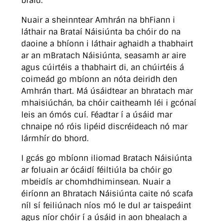
bráid.
Nuair a sheinntear Amhrán na bhFiann i
láthair na Brataí Náisiúnta ba chóir do na
daoine a bhíonn i láthair aghaidh a thabhairt
ar an mBratach Náisiúnta, seasamh ar aire
agus cúirtéis a thabhairt di, an chúirtéis á
coimeád go mbíonn an nóta deiridh den
Amhrán thart. Má úsáidtear an bhratach mar
mhaisiúchán, ba chóir caitheamh léi i gcónaí
leis an ómós cuí. Féadtar í a úsáid mar
chnaipe nó róis lipéid discréideach nó mar
lármhír do bhord.
I gcás go mbíonn iliomad Bratach Náisiúnta
ar foluain ar ócáidí féiltiúla ba chóir go
mbeidís ar chomhdhiminsean. Nuair a
éiríonn an Bhratach Náisiúnta caite nó scafa
níl sí feiliúnach níos mó le dul ar taispeáint
agus níor chóir í a úsáid in aon bhealach a