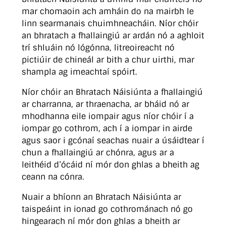
mar chomaoin ach amháin do na mairbh le
linn searmanais chuimhneacháin. Níor chóir
an bhratach a fhallaingiú ar ardán nó a aghloit
trí shluáin nó lógónna, litreoireacht nó
pictiúir de chineál ar bith a chur uirthi, mar
shampla ag imeachtaí spóirt.
Níor chóir an Bhratach Náisiúnta a fhallaingiú
ar charranna, ar thraenacha, ar bháid nó ar
mhodhanna eile iompair agus níor chóir í a
iompar go cothrom, ach í a iompar in airde
agus saor i gcónaí seachas nuair a úsáidtear í
chun a fhallaingiú ar chónra, agus ar a
leithéid d’ócáid ní mór don ghlas a bheith ag
ceann na cónra.
Nuair a bhíonn an Bhratach Náisiúnta ar
taispeáint in ionad go cothrománach nó go
hingearach ní mór don ghlas a bheith ar