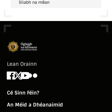
Sliabh na mBan
Lean Orainn
Facebook
X
Youtube
Flickr
Cé Sinn Féin?
An Méid a Dhéanaimid