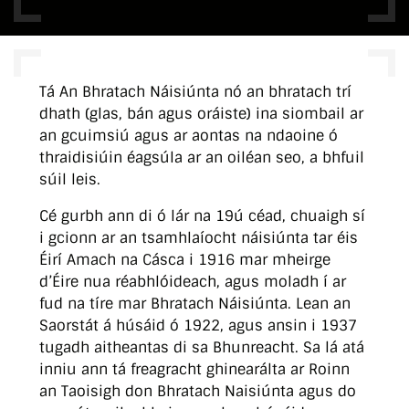
Tá An Bhratach Náisiúnta nó an bhratach trí
dhath (glas, bán agus oráiste) ina siombail ar
an gcuimsiú agus ar aontas na ndaoine ó
thraidisiúin éagsúla ar an oiléan seo, a bhfuil
súil leis.
Cé gurbh ann di ó lár na 19ú céad, chuaigh sí
i gcionn ar an tsamhlaíocht náisiúnta tar éis
Éirí Amach na Cásca i 1916 mar mheirge
d’Éire nua réabhlóideach, agus moladh í ar
fud na tíre mar Bhratach Náisiúnta. Lean an
Saorstát á húsáid ó 1922, agus ansin i 1937
tugadh aitheantas di sa Bhunreacht. Sa lá atá
inniu ann tá freagracht ghinearálta ar Roinn
an Taoisigh don Bhratach Naisiúnta agus do