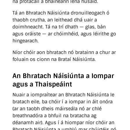
na prótacail a bhaineann lena húsáid.
Tá an Bhratach Náisiúnta dronuilleogach ó
thaobh crutha, an leithead dhá uair a
doimhneacht. Tá na trí dhath — glas, bán
agus oráiste — ar chóimhéid, agus léirithe go
hingearach.
Níor chóir aon bhratach nó bratainn a chur ar
foluain os cionn na Brataí Náisiúnta.
An Bhratach Náisiúnta a Iompar
agus a Thaispeáint
Nuair a iompraítear an Bhratach Náisiúnta le
bratach eile, ba chóir í a iompar in áit onóra
(ar an taobh dheis máirseála nó ar chlé
breathnadóra a bhfuil na bratacha ag
déanamh air). Agus í á hiompar níor chóir an
Bhratach Náisiúnta a umhlú mar chúirtéis nó