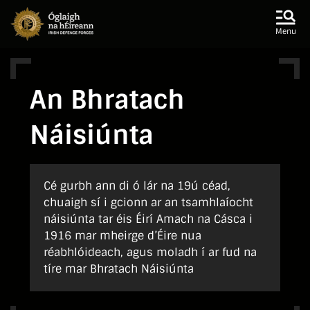
Skip to main content
Skip to navigation
Menu
An Bhratach
Náisiúnta
Cé gurbh ann di ó lár na 19ú céad,
chuaigh sí i gcionn ar an tsamhlaíocht
náisiúnta tar éis Éirí Amach na Cásca i
1916 mar mheirge d’Éire nua
réabhlóideach, agus moladh í ar fud na
tíre mar Bhratach Náisiúnta