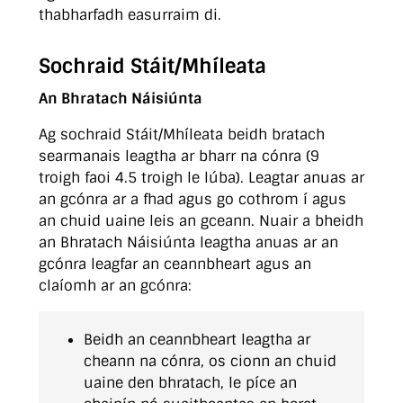
thabharfadh easurraim di.
Sochraid Stáit/Mhíleata
An Bhratach Náisiúnta
Ag sochraid Stáit/Mhíleata beidh bratach
searmanais leagtha ar bharr na cónra (9
troigh faoi 4.5 troigh le lúba). Leagtar anuas ar
an gcónra ar a fhad agus go cothrom í agus
an chuid uaine leis an gceann. Nuair a bheidh
an Bhratach Náisiúnta leagtha anuas ar an
gcónra leagfar an ceannbheart agus an
claíomh ar an gcónra:
Beidh an ceannbheart leagtha ar
cheann na cónra, os cionn an chuid
uaine den bhratach, le píce an