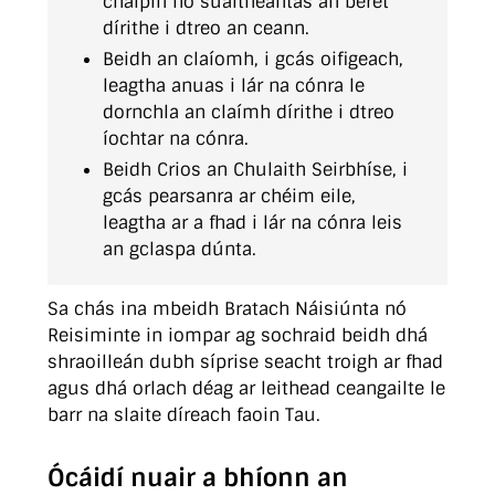
chaipín nó suaitheantas an beret
dírithe i dtreo an ceann.
Beidh an claíomh, i gcás oifigeach,
leagtha anuas i lár na cónra le
dornchla an claímh dírithe i dtreo
íochtar na cónra.
Beidh Crios an Chulaith Seirbhíse, i
gcás pearsanra ar chéim eile,
leagtha ar a fhad i lár na cónra leis
an gclaspa dúnta.
Sa chás ina mbeidh Bratach Náisiúnta nó
Reisiminte in iompar ag sochraid beidh dhá
shraoilleán dubh síprise seacht troigh ar fhad
agus dhá orlach déag ar leithead ceangailte le
barr na slaite díreach faoin Tau.
Ócáidí nuair a bhíonn an