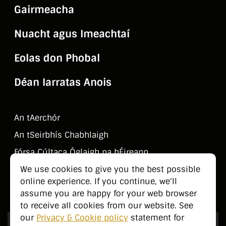
Gairmeacha
Nuacht agus Imeachtaí
Eolas don Phobal
Déan Iarratas Anois
An tAerchór
An tSeirbhí­s Chabhlaigh
Fórsa Cúltaca Óglaigh na hÉireann
Déan Teagmháil Linn
We use cookies to give you the best possible
online experience. If you continue, we'll
Eolas don Phobal
assume you are happy for your web browser
to receive all cookies from our website. See
our
Privacy & Cookie policy
statement for