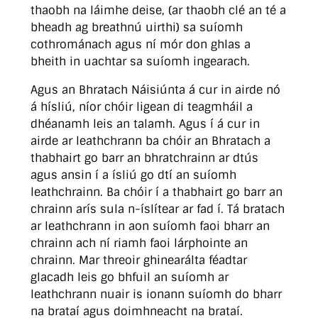
thaobh na láimhe deise, (ar thaobh clé an té a
bheadh ag breathnú uirthi) sa suíomh
cothrománach agus ní mór don ghlas a
bheith in uachtar sa suíomh ingearach.
Agus an Bhratach Náisiúnta á cur in airde nó
á hísliú, níor chóir ligean di teagmháil a
dhéanamh leis an talamh. Agus í á cur in
airde ar leathchrann ba chóir an Bhratach a
thabhairt go barr an bhratchrainn ar dtús
agus ansin í a ísliú go dtí an suíomh
leathchrainn. Ba chóir í a thabhairt go barr an
chrainn arís sula n-íslítear ar fad í. Tá bratach
ar leathchrann in aon suíomh faoi bharr an
chrainn ach ní riamh faoi lárphointe an
chrainn. Mar threoir ghinearálta féadtar
glacadh leis go bhfuil an suíomh ar
leathchrann nuair is ionann suíomh do bharr
na brataí agus doimhneacht na brataí.