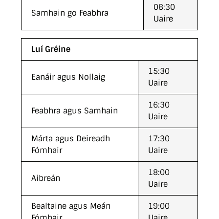
08:30
Samhain go Feabhra
Uaire
Luí Gréine
15:30
Eanáir agus Nollaig
Uaire
16:30
Feabhra agus Samhain
Uaire
Márta agus Deireadh
17:30
Fómhair
Uaire
18:00
Aibreán
Uaire
Bealtaine agus Meán
19:00
Fómhair
Uaire