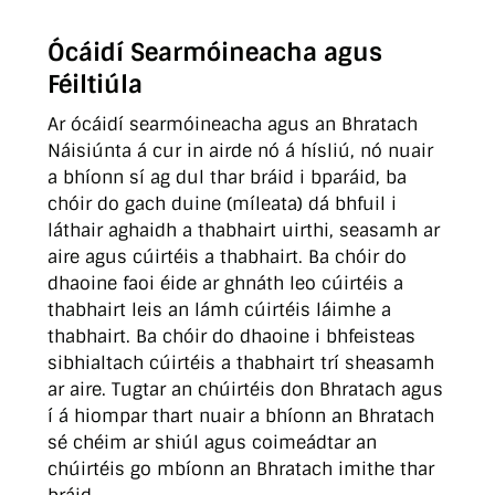
Ócáidí Searmóineacha agus
Féiltiúla
Ar ócáidí searmóineacha agus an Bhratach
Náisiúnta á cur in airde nó á hísliú, nó nuair
a bhíonn sí ag dul thar bráid i bparáid, ba
chóir do gach duine (míleata) dá bhfuil i
láthair aghaidh a thabhairt uirthi, seasamh ar
aire agus cúirtéis a thabhairt. Ba chóir do
dhaoine faoi éide ar ghnáth leo cúirtéis a
thabhairt leis an lámh cúirtéis láimhe a
thabhairt. Ba chóir do dhaoine i bhfeisteas
sibhialtach cúirtéis a thabhairt trí sheasamh
ar aire. Tugtar an chúirtéis don Bhratach agus
í á hiompar thart nuair a bhíonn an Bhratach
sé chéim ar shiúl agus coimeádtar an
chúirtéis go mbíonn an Bhratach imithe thar