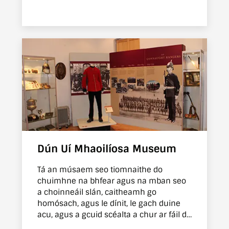
Fórsaí na Breataine agus a cuireadh
chun báis gan aon triail i gclós aclaíochta
an tseomra garda an 26 Aibreán 1916
Dún Uí Mhaoilíosa Museum
Tá an músaem seo tiomnaithe do
chuimhne na bhfear agus na mban seo
a choinneáil slán, caitheamh go
homósach, agus le dínit, le gach duine
acu, agus a gcuid scéalta a chur ar fáil do
ghlún an lae inniu.