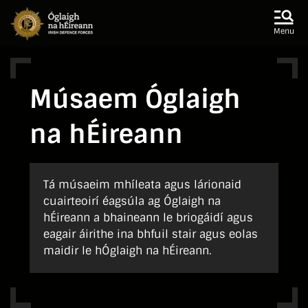
Skip to main content
Skip to navigation
Menu
Músaem Óglaigh
na hÉireann
Tá músaeim mhíleata agus lárionaid
cuairteoirí éagsúla ag Óglaigh na
hÉireann a bhaineann le briogáidí agus
eagair áirithe ina bhfuil stair agus eolas
maidir le hÓglaigh na hÉireann.