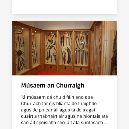
agus chabhrach duit. Go háirithe ba chóir
go dtabharfadh sé spreagadh duit chun
tuilleadh léitheoireachta a dhéanamh ar
an ábhar ionas gur féidir leat teacht ar
léargas eolasach faoi bhunús Óglaigh na
hÉireann agus faoi bhunús na tíre dá
dtugann siad seirbhís chomh bródúil
agus chomh neamhleithleach sin di.
Músaem an Churraigh
Tá músaem dá chuid féin anois sa
Churrach tar éis blianta de thaighde
agus de phleanáil agus tá deis agat
cuairt a thabhairt air agus na hiontais atá
san áit speisialta seo, áit atá suntasach ó
thaobh na tíreolaíochta agus na staire, a