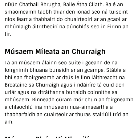
nDún Chathail Bhrugha, Baile Átha Cliath. Ba é an
smaoineamh taobh thiar den ionad seo ná tuiscint
níos fearr a thabhairt do chuairteoirí ar an gcaoi ar
mhúnlaigh áitritheoirí na dúnchlós seo in Éirinn an
tír.
Músaem Míleata an Churraigh
Tá an músaem álainn seo suite i gceann de na
foirgnimh bhuana bunaidh ar an gcampa. Stábla a
bhí san fhoirgneamh ar dtús le linn láithreacht na
Breataine sa Churraigh agus i ndáiríre tá cuid den
urlár agus na dtráthanna bunaidh coinnithe sa
mhúsaem. Rinneadh cúram mór chun an foirgneamh
a chlaochlú ina mhúsaem nua-aimseartha a
thabharfaidh an cuairteoir ar thuras stairiúil tríd an
am.