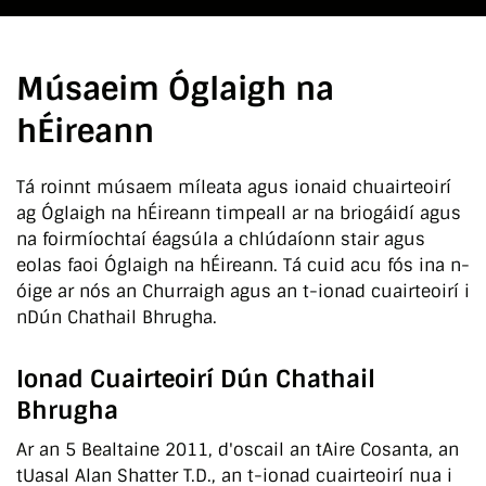
Músaeim Óglaigh na
hÉireann
Tá roinnt músaem míleata agus ionaid chuairteoirí
ag Óglaigh na hÉireann timpeall ar na briogáidí agus
na foirmíochtaí éagsúla a chlúdaíonn stair agus
eolas faoi Óglaigh na hÉireann. Tá cuid acu fós ina n-
óige ar nós an Churraigh agus an t-ionad cuairteoirí i
nDún Chathail Bhrugha.
Ionad Cuairteoirí Dún Chathail
Bhrugha
Ar an 5 Bealtaine 2011, d'oscail an tAire Cosanta, an
tUasal Alan Shatter T.D., an t-ionad cuairteoirí nua i