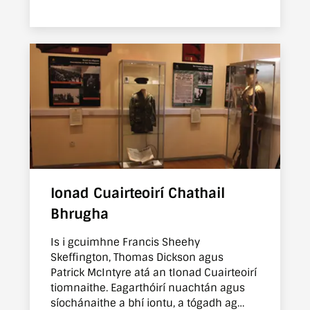
fheiceáil duit féin.
Ionad Cuairteoirí Chathail
Bhrugha
Is i gcuimhne Francis Sheehy
Skeffington, Thomas Dickson agus
Patrick McIntyre atá an tIonad Cuairteoirí
tiomnaithe. Eagarthóirí nuachtán agus
síochánaithe a bhí iontu, a tógadh ag