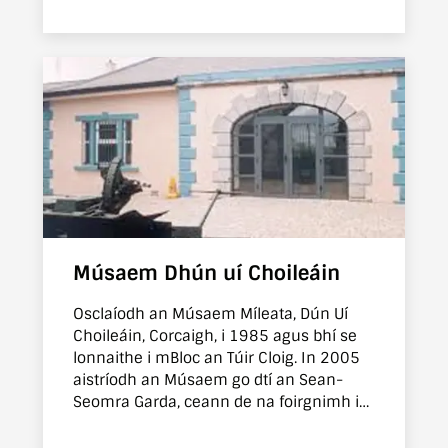
Músaem Dhún uí Choileáin
Osclaíodh an Músaem Míleata, Dún Uí
Choileáin, Corcaigh, i 1985 agus bhí se
lonnaithe i mBloc an Túir Cloig. In 2005
aistríodh an Músaem go dtí an Sean-
Seomra Garda, ceann de na foirgnimh is
sine sa dún, atá lonnaithe díreach
laistigh den Sean-Phríomhgheata.