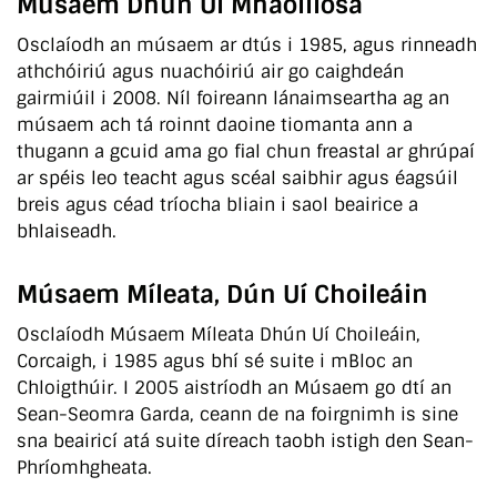
Músaem Dhún Uí Mhaoilíosa
Osclaíodh an músaem ar dtús i 1985, agus rinneadh
athchóiriú agus nuachóiriú air go caighdeán
gairmiúil i 2008. Níl foireann lánaimseartha ag an
músaem ach tá roinnt daoine tiomanta ann a
thugann a gcuid ama go fial chun freastal ar ghrúpaí
ar spéis leo teacht agus scéal saibhir agus éagsúil
breis agus céad tríocha bliain i saol beairice a
bhlaiseadh.
Músaem Míleata, Dún Uí Choileáin
Osclaíodh Músaem Míleata Dhún Uí Choileáin,
Corcaigh, i 1985 agus bhí sé suite i mBloc an
Chloigthúir. I 2005 aistríodh an Músaem go dtí an
Sean-Seomra Garda, ceann de na foirgnimh is sine
sna beairicí atá suite díreach taobh istigh den Sean-
Phríomhgheata.