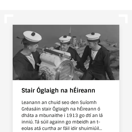
Stair Óglaigh na hÉireann
Leanann an chuid seo den Suíomh
Gréasáin stair Óglaigh na hÉireann ó
dháta a mbunaithe i 1913 go dtí an lá
inniú. Tá súil againn go mbeidh an t-
eolas atá curtha ar fáil idir shuimiúil