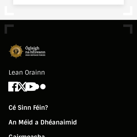
Lean Orainn
Facebook
X
Youtube
Flickr
Cé Sinn Féin?
An Méid a Dhéanaimid
Gairmeacha