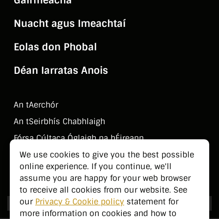
Nuacht agus Imeachtaí
Eolas don Phobal
Déan Iarratas Anois
An tAerchór
An tSeirbhí­s Chabhlaigh
Fórsa Cúltaca Óglaigh na hÉireann
Déan Teagmháil Linn
We use cookies to give you the best possible
online experience. If you continue, we'll
Eolas don Phobal
assume you are happy for your web browser
to receive all cookies from our website. See
our
Privacy & Cookie policy
statement for
more information on cookies and how to