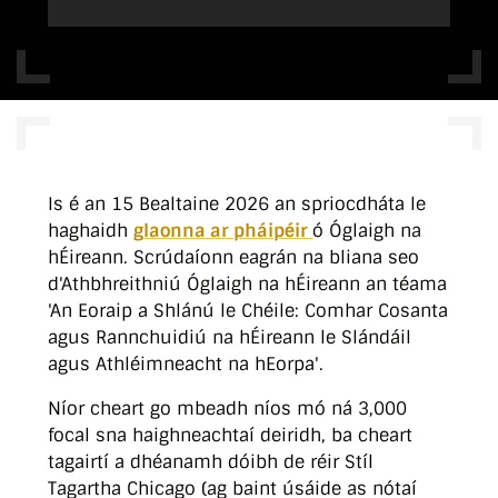
Is é an 15 Bealtaine 2026 an spriocdháta le
haghaidh
glaonna ar pháipéir
ó Óglaigh na
hÉireann. Scrúdaíonn eagrán na bliana seo
d'Athbhreithniú Óglaigh na hÉireann an téama
'An Eoraip a Shlánú le Chéile: Comhar Cosanta
agus Rannchuidiú na hÉireann le Slándáil
agus Athléimneacht na hEorpa'.
Níor cheart go mbeadh níos mó ná 3,000
focal sna haighneachtaí deiridh, ba cheart
tagairtí a dhéanamh dóibh de réir Stíl
Tagartha Chicago (ag baint úsáide as nótaí