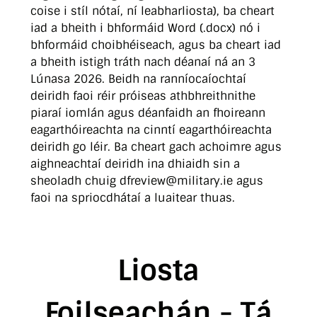
coise i stíl nótaí, ní leabharliosta), ba cheart
iad a bheith i bhformáid Word (.docx) nó i
bhformáid choibhéiseach, agus ba cheart iad
a bheith istigh tráth nach déanaí ná an 3
Lúnasa 2026. Beidh na ranníocaíochtaí
deiridh faoi réir próiseas athbhreithnithe
piaraí iomlán agus déanfaidh an fhoireann
eagarthóireachta na cinntí eagarthóireachta
deiridh go léir. Ba cheart gach achoimre agus
aighneachtaí deiridh ina dhiaidh sin a
sheoladh chuig dfreview@military.ie agus
faoi na spriocdhátaí a luaitear thuas.
Liosta
Foilseachán - Tá