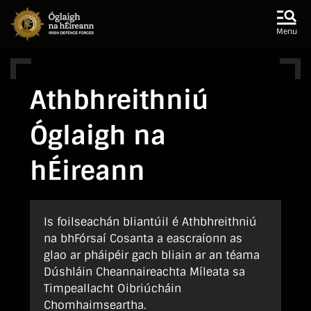
Skip to main content
Skip to navigation
Menu
Athbhreithniú
Óglaigh na
hÉireann
Is foilseachán bliantúil é Athbhreithniú
na bhFórsaí Cosanta a eascraíonn as
glao ar pháipéir gach bliain ar an téama
Dúshláin Cheannaireachta Míleata sa
Timpeallacht Oibriúcháin
Chomhaimseartha.