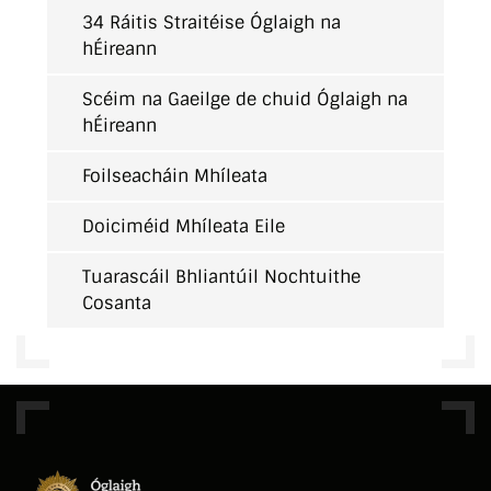
34 Ráitis Straitéise Óglaigh na
hÉireann
Scéim na Gaeilge de chuid Óglaigh na
hÉireann
Foilseacháin Mhíleata
Doiciméid Mhíleata Eile
Tuarascáil Bhliantúil Nochtuithe
Cosanta