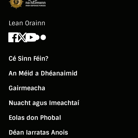
Lean Orainn
Facebook
X
Youtube
Flickr
Cé Sinn Féin?
An Méid a Dhéanaimid
Gairmeacha
Nuacht agus Imeachtaí
Eolas don Phobal
Déan Iarratas Anois