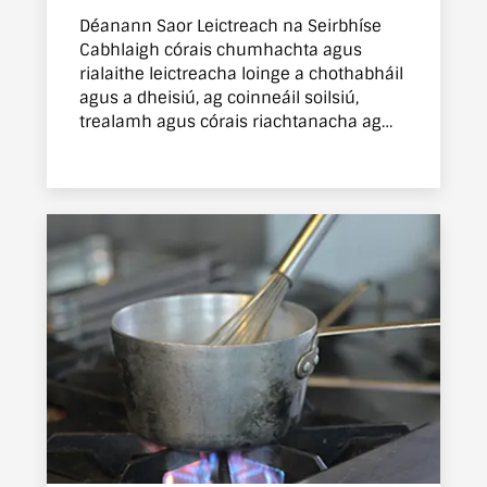
Déanann Saor Leictreach na Seirbhíse
Cabhlaigh córais chumhachta agus
rialaithe leictreacha loinge a chothabháil
agus a dheisiú, ag coinneáil soilsiú,
trealamh agus córais riachtanacha ag
feidhmiú go sábháilte.