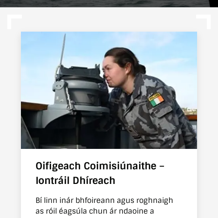
Oifigeach Coimisiúnaithe –
Iontráil Dhíreach
Bí linn inár bhfoireann agus roghnaigh
as róil éagsúla chun ár ndaoine a