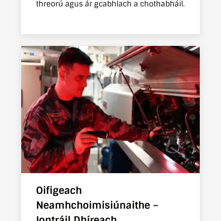
threorú agus ár gcabhlach a chothabháil.
Oifigeach
Neamhchoimisiúnaithe –
Iontráil Dhíreach