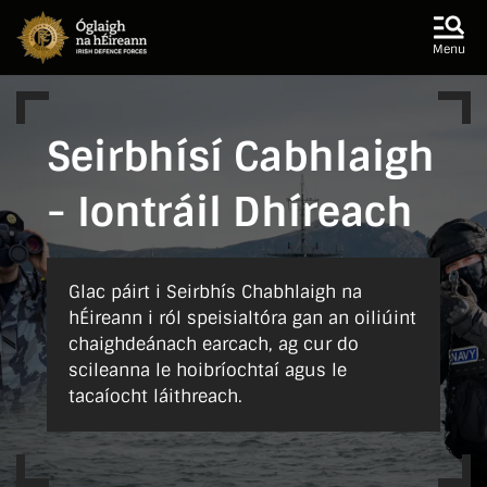
Skip to main content
Skip to navigation
Menu
Seirbhísí Cabhlaigh
- Iontráil Dhíreach
Glac páirt i Seirbhís Chabhlaigh na
hÉireann i ról speisialtóra gan an oiliúint
chaighdeánach earcach, ag cur do
scileanna le hoibríochtaí agus le
tacaíocht láithreach.