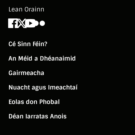
Lean Orainn
Facebook
X
Youtube
Flickr
Cé Sinn Féin?
An Méid a Dhéanaimid
Gairmeacha
Nuacht agus Imeachtaí
Eolas don Phobal
Déan Iarratas Anois