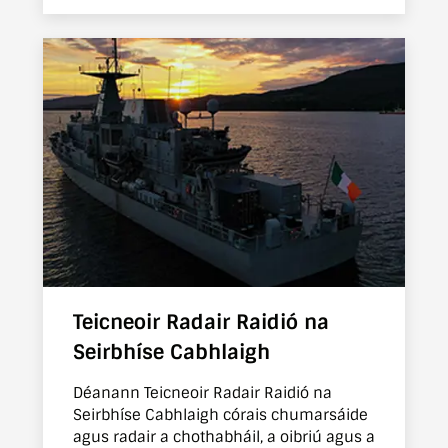
Teicneoir Radair Raidió na
Seirbhíse Cabhlaigh
Déanann Teicneoir Radair Raidió na
Seirbhíse Cabhlaigh córais chumarsáide
agus radair a chothabháil, a oibriú agus a