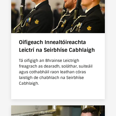
Oifigeach Innealtóireachta
Leictrí na Seirbhíse Cabhlaigh
Tá oifigigh an Bhrainse Leictrigh
freagrach as dearadh, soláthar, suiteáil
agus cothabháil raon leathan córas
laistigh de chabhlach na Seirbhíse
Cabhlaigh.