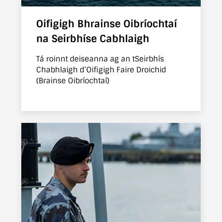
Oifigigh Bhrainse Oibríochtaí
na Seirbhíse Cabhlaigh
Tá roinnt deiseanna ag an tSeirbhís
Chabhlaigh d’Oifigigh Faire Droichid
(Brainse Oibríochtaí)