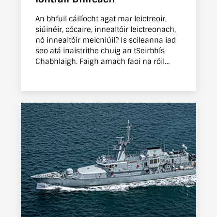
An bhfuil cáilíocht agat mar leictreoir,
siúinéir, cócaire, innealtóir leictreonach,
nó innealtóir meicniúil? Is scileanna iad
seo atá inaistrithe chuig an tSeirbhís
Chabhlaigh. Faigh amach faoi na róil
spreagúla atá ar fáil.