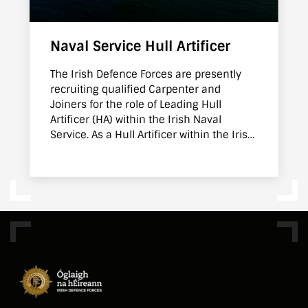
Naval Service Hull Artificer
The Irish Defence Forces are presently
recruiting qualified Carpenter and
Joiners for the role of Leading Hull
Artificer (HA) within the Irish Naval
Service. As a Hull Artificer within the Irish
Naval Service you will learn to manage,
maintain and crew the ship as well as
keeping it operational. Successful
candidates will be provided with
additional training so that they can
perform the roles and responsibilities of
a Hull Artificer at Sea onboard Irish Naval
Service vessels.