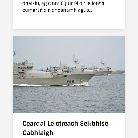
dheisiú, ag cinntiú gur féidir le longa
cumarsáid a dhéanamh agus
nascleanúint a dhéanamh.
Ceardaí Leictreach Seirbhíse
Cabhlaigh