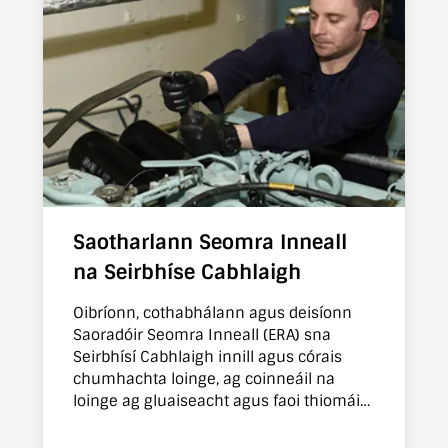
Saotharlann Seomra Inneall
na Seirbhíse Cabhlaigh
Oibríonn, cothabhálann agus deisíonn
Saoradóir Seomra Inneall (ERA) sna
Seirbhísí Cabhlaigh innill agus córais
chumhachta loinge, ag coinneáil na
loinge ag gluaiseacht agus faoi thiomáint
ar muir.