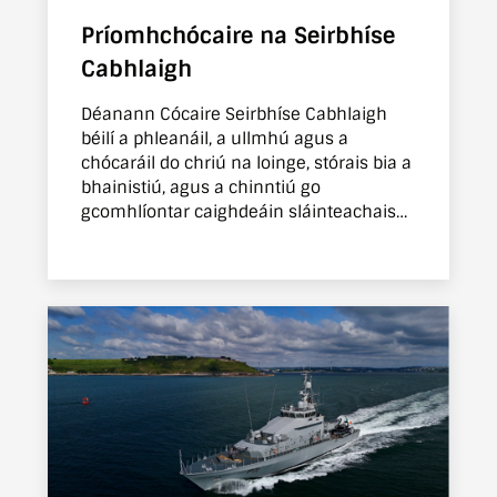
Príomhchócaire na Seirbhíse
Cabhlaigh
Déanann Cócaire Seirbhíse Cabhlaigh
béilí a phleanáil, a ullmhú agus a
chócaráil do chriú na loinge, stórais bia a
bhainistiú, agus a chinntiú go
gcomhlíontar caighdeáin sláinteachais
agus cothaithe ar bord.