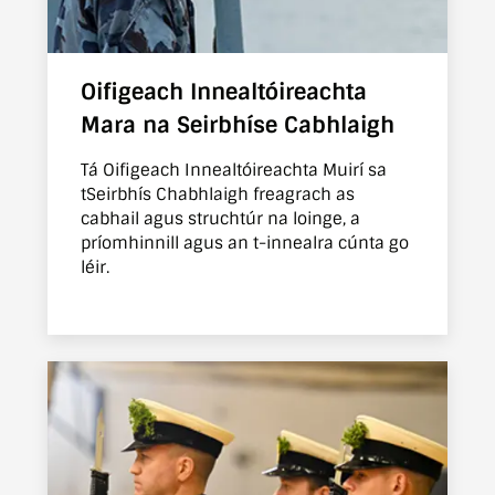
Oifigeach Innealtóireachta
Mara na Seirbhíse Cabhlaigh
Tá Oifigeach Innealtóireachta Muirí sa
tSeirbhís Chabhlaigh freagrach as
cabhail agus struchtúr na loinge, a
príomhinnill agus an t-innealra cúnta go
léir.