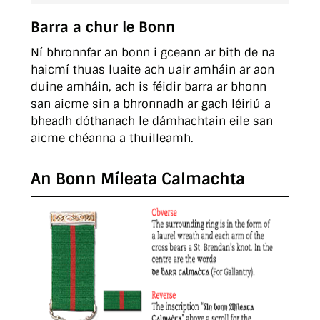
Barra a chur le Bonn
Ní bhronnfar an bonn i gceann ar bith de na
haicmí thuas luaite ach uair amháin ar aon
duine amháin, ach is féidir barra ar bhonn
san aicme sin a bhronnadh ar gach léiriú a
bheadh dóthanach le dámhachtain eile san
aicme chéanna a thuilleamh.
An Bonn Míleata Calmachta