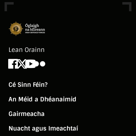
Lean Orainn
Facebook
X
Youtube
Flickr
Cé Sinn Féin?
An Méid a Dhéanaimid
Gairmeacha
Nuacht agus Imeachtaí