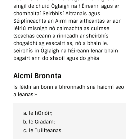
singil de chuid Óglaigh na hÉireann agus ar
chomhaltaí Seirbhísí Altranais agus
Séiplíneachta an Airm mar aitheantas ar aon
léiriú misnigh nó calmachta as cuimse
(seachas ceann a rinneadh ar sheirbhís
chogaidh) ag eascairt as, nó a bhain le,
seirbhís in Óglaigh na hÉireann lenar bhain
bagairt ann do shaoil agus do ghéa
Aicmí Bronnta
Is féidir an bonn a bhronnadh sna haicmí seo
a leanas:-
le hOnóir;
le Gradam;
le Tuillteanas.