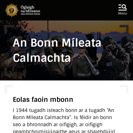
Skip to main content
Skip to navigation
Menu
An Bonn Míleata
Calmachta
Eolas faoin mbonn
I 1944 tugadh isteach bonn ar a tugadh “An
Bonn Míleata Calmachta”. Is féidir an bonn
seo a bhronnadh ar oifigigh, ar oifigigh
neamhchoimisiúnaithe agus ar shaighdiúirí