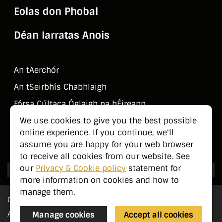
Eolas don Phobal
Déan Iarratas Anois
An tAerchór
An tSeirbhí­s Chabhlaigh
Fórsa Cúltaca Óglaigh na hÉireann
Déan Teagmháil Linn
We use cookies to give you the best possible
online experience. If you continue, we'll
Eolas don Phobal
assume you are happy for your web browser
to receive all cookies from our website. See
our
Privacy & Cookie policy
statement for
more information on cookies and how to
manage them.
Cé Sinn Féin?
An Méid a Dhéanaimid
Manage cookies
Accept all cookies