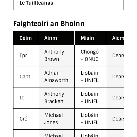
Le Tuillteanas
Faighteoirí an Bhoinn
Céim
Ainm
Misin
Aicmí
Anthony
Chongó
Tpr
Dearscnac
Brown
- ONUC
Adrian
Liobáin
Capt
Dearscnac
Ainsworth
- UNIFIL
Anthony
Liobáin
Lt
Dearscnac
Bracken
- UNIFIL
Michael
Liobáin
Cré
Dearscnac
Jones
- UNIFIL
Michael
Liobáin