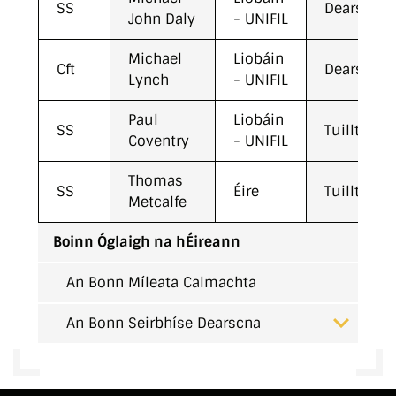
SS
Dearscnac
John Daly
- UNIFIL
Michael
Liobáin
Cft
Dearscnac
Lynch
- UNIFIL
Paul
Liobáin
SS
Tuillteana
Coventry
- UNIFIL
Thomas
SS
Éire
Tuillteana
Metcalfe
Boinn Óglaigh na hÉireann
An Bonn Míleata Calmachta
An Bonn Seirbhíse Dearscna