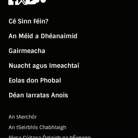
Cé Sinn Féin?
An Méid a Dhéanaimid
Gairmeacha
Nuacht agus Imeachtaí
Eolas don Phobal
Déan Iarratas Anois
An tAerchór
An tSeirbhí­s Chabhlaigh
Fórsa Cúltaca Óglaigh na hÉireann